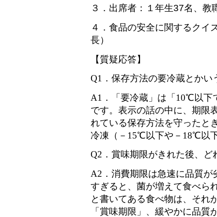
３．出席者：１年生37名、教
４．食品の安全に関するクイ
長）
【質疑応答】
Q1
．保存方法の要冷蔵とかい
A1
．「要冷蔵」は「
10
℃以下
です。表示の話の中に、期限
れている保存方法を守ったと
冷凍（－
15
℃以下や－
18
℃以
Q2
．賞味期限がきれた後、ど
A2
．消費期限は急速に品質が
すぎると、菌が増えて食べら
と書いてある食べ物は、それ
「賞味期限」、緩やかに品質