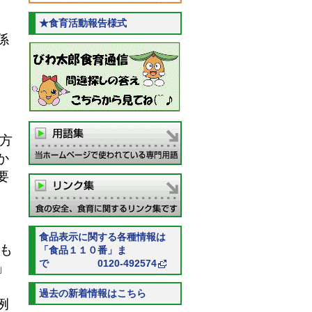
★食育活動報告様式
係
方
か
要
食品表示に関する各種情報は
も
「食品１１０番」ま
で 0120-492574
」
過去の新着情報はこちら
例