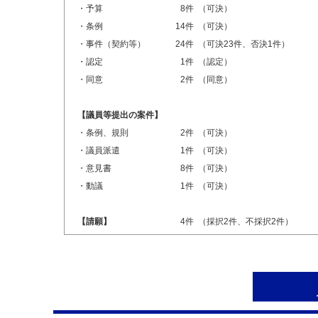
・予算
8件
（可決）
・条例
14件
（可決）
・事件（契約等）
24件
（可決23件、否決1件）
・認定
1件
（認定）
・同意
2件
（同意）
【議員等提出の案件】
・条例、規則
2件
（可決）
・議員派遣
1件
（可決）
・意見書
8件
（可決）
・動議
1件
（可決）
【請願】
4件
（採択2件、不採択2件）