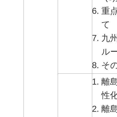
重
て
九
ル
そ
離
性
離