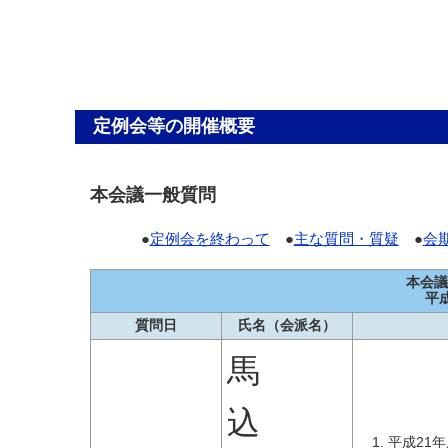
定例会等の開催概要
本会議一般質問
●
定例会を終わって
●
主な質問・質疑
●
会
本会議
平
質問日
氏名（会派名）
馬
込
平成21