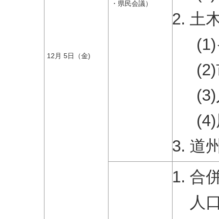
・県民会議）
土
(
12月 5日（金)
(
(
(
道
合
人