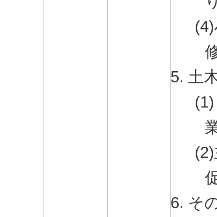
(
土
(
(
そ