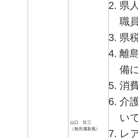
県
職
県
離
備
消
介
い
山口 壮三
（無所属新風）
レ