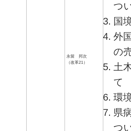
つ
国
外
の
永留 邦次
（改革21）
土
て
環
県
つ