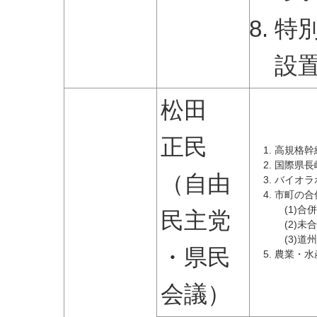
特
設
松田
正民
高規格幹
国際県長
（自由
バイオラ
市町の合
(1)
民主党
(2)
(3)
・県民
農業・水
会議）