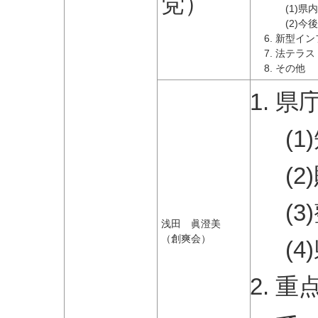
党）
(1)
(2)
新型イン
法テラス
その他
県
(
(
(
浅田 眞澄美
（創爽会）
(
重