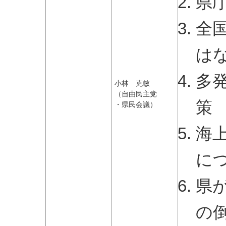
県
全
は
多
小林 克敏
（自由民主党
策
・県民会議）
海
に
県
の