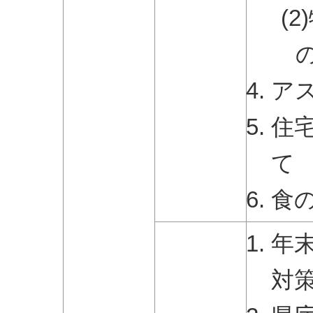
(
ア
住
て
食
年
対