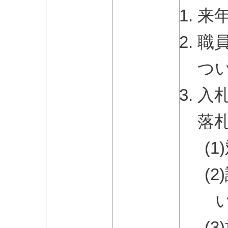
来
職
つ
入
落
(
(
(