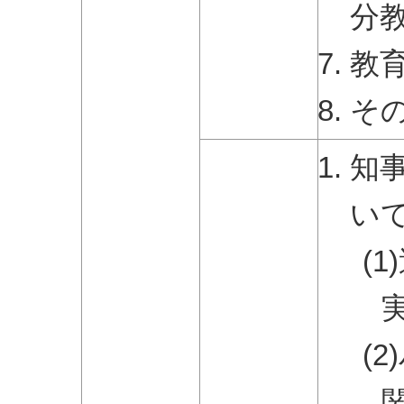
分
教
そ
知
い
(
(