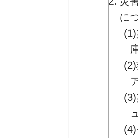
災
に
(
(
(
(