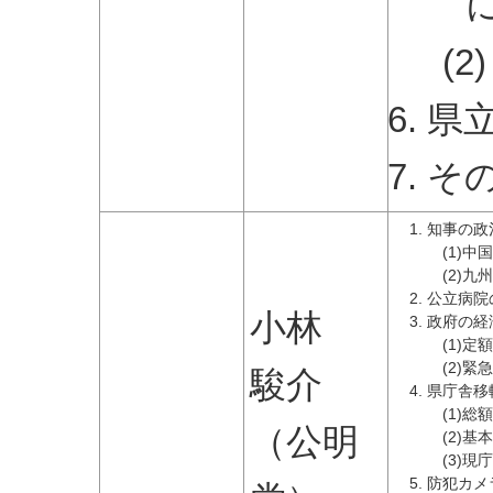
(
県
そ
知事の政
(1)
(2)
公立病院
小林
政府の経
(1)
(2)
駿介
県庁舎移
(1)
（公明
(2)
(3)
防犯カメ