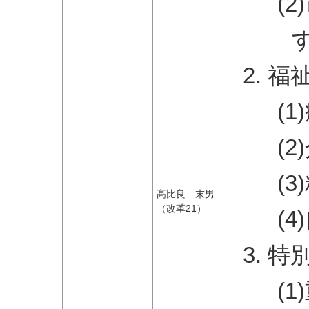
(
福
(
(
(
髙比良 末男
（改革21）
(
特
(