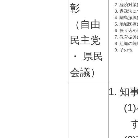
彰
経済対策
過疎法に
離島振興
（自由
地域医療
振り込め
民主党
教育振興
組織の統
その他
・ 県民
会議）
知
(