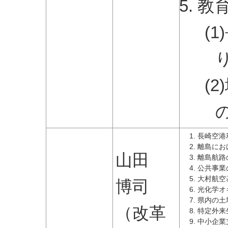
教
(
(
長崎空港
離島にお
山田
離島航路
公共事業
大村航空
博司
光化学オ
県内の土
（改革
特定外来
中小企業