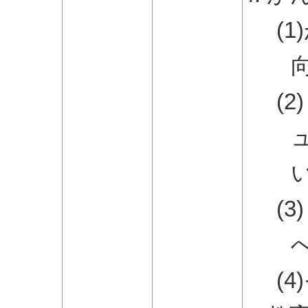
(
(
(
(