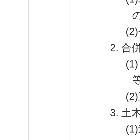
(
合
(
(
土
(