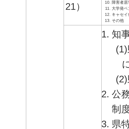
障害者居
21）
大学発ベ
キャセイ
その他
知
(
(
公
制
県