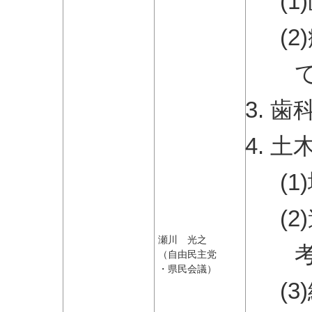
(
(
歯
土
(
(
瀬川 光之
（自由民主党
・県民会議）
(