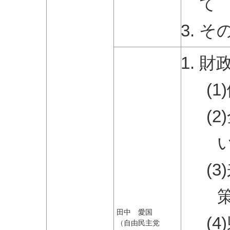
て
そ
財
(
(
(
田中 愛国
(
（自由民主党