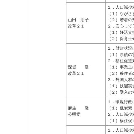
１．人口減少
（１）ながさ
山田 朋子
（２）若者の
改革２１
２．安心して
（１）妊活支
（２）保育士
１．財政状況
（１）県債の
２．移住促進
深堀 浩
（１）事業主
改革２１
（２）移住者
３．外国人材
（１）技能実
（２）受入の
１．環境行政
麻生 隆
（１）低炭素
公明党
２．人口減少
（１）移住促
１．人口減少