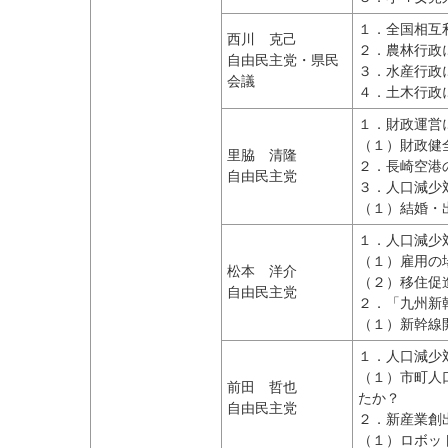
１．全国相互
西川 克己
２．農林行政
自由民主党・県民
３．水産行政
会議
４．土木行政
１．財政運営
（１）財政健
里脇 清隆
２．長崎空港
自由民主党
３．人口減少
（１）結婚・
１．人口減少
（１）雇用の
松本 洋介
（２）移住促
自由民主党
２．「九州新
（１）新幹線
１．人口減少
（１）市町人
前田 哲也
たか？
自由民主党
２．新産業創
（１）ロボッ