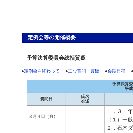
定例会等の開催概要
予算決算委員会総括質疑
●
定例会を終わって
●
主な質問・質疑
●
会期日程
予算決算委
平成
氏名
質問日
会派
１．３１年
３月４日（月）
（１）一般
２．石木ダ