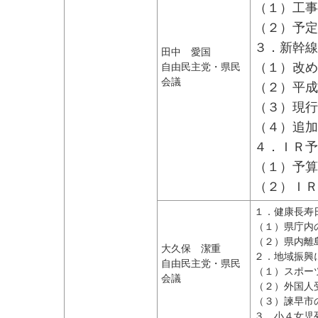
（１）工事
（２）予定
３．新幹線
田中 愛国
（１）改め
自由民主党・県民
会議
（２）平成
（３）現行
（４）追加
４．ＩＲ予
（１）予算
（２）ＩＲ
１．健康長寿
（１）県庁内
（２）県内離
大久保 潔重
２．地域振興
自由民主党・県民
（１）スポー
会議
（２）外国人
（３）諫早市
３．小４女児