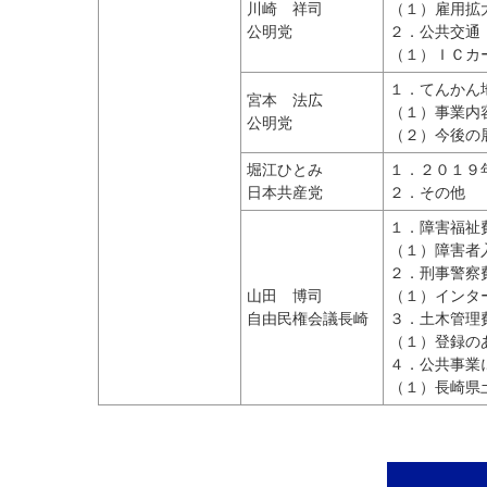
川崎 祥司
（１）雇用拡
公明党
２．公共交通
（１）ＩＣカ
１．てんかん
宮本 法広
（１）事業内
公明党
（２）今後の
堀江ひとみ
１．２０１９
日本共産党
２．その他
１．障害福祉
（１）障害者
２．刑事警察
山田 博司
（１）インタ
自由民権会議長崎
３．土木管理
（１）登録の
４．公共事業
（１）長崎県