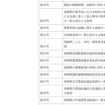
第18号
職員の勤務時間、休暇等に関す
長崎県行政手続における特定の
する法律に基づく個人番号の利
第19号
の一部を改正する条例
第20号
警察本部の組織に関する条例の
第21号
武道館条例の一部を改正する条
長崎県こども・女性・障害者支
第22号
例
第23号
長崎県地域医療再生臨時特例基
第24号
長崎県看護職員修学資金貸与条
第25号
長崎県の事務処理の特例に関す
第26号
長崎県国民健康保険財政安定化
第27号
長崎県立児童福祉施設条例の一
長崎県児童福祉施設の設備及び
第28号
る条例
第29号
長崎県少年保護育成条例の一部