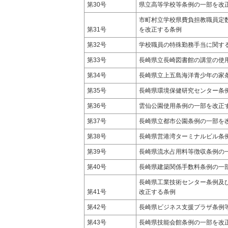
第30号
県立高等学校等条例の一部を改
市町村立学校県費負担教職員定
第31号
を改正する条例
第32号
学校職員の特殊勤務手当に関す
第33号
長崎県立長崎図書館の講堂の使
第34号
長崎県立上五島海洋青少年の家
第35号
長崎県環境保健研究センター条
第36号
雲仙公園使用条例の一部を改正
第37号
長崎県立都市公園条例の一部を
第38号
長崎県営港湾ターミナルビル条
第39号
長崎県流水占用料等徴収条例の
第40号
長崎県建築関係手数料条例の一
長崎県工業技術センター条例及
第41号
改正する条例
第42号
長崎県ビジネス支援プラザ条例
第43号
長崎県技能会館条例の一部を改