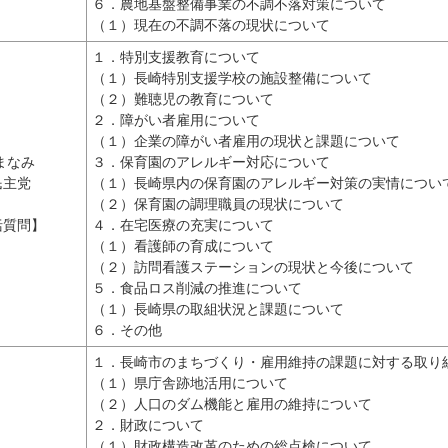
６．農地基盤整備事業の不調不落対策について
（１）現在の不調不落の現状について
１．特別支援教育について
（１）長崎特別支援学校の施設整備について
（２）難聴児の教育について
２．障がい者雇用について
（１）企業の障がい者雇用の現状と課題について
まなみ
３．保育園のアレルギー対応について
民主党
（１）長崎県内の保育園のアレルギー対策の実情につい
（２）保育園の調理職員の現状について
括質問】
４．在宅医療の充実について
（１）看護師の育成について
（２）訪問看護ステーションの現状と今後について
５．食品ロス削減の推進について
（１）長崎県の取組状況と課題について
６．その他
１．長崎市のまちづくり・雇用維持の課題に対する取り
（１）県庁舎跡地活用について
（２）人口のダム機能と雇用の維持について
２．財政について
（１）財政構造改革のための総点検について