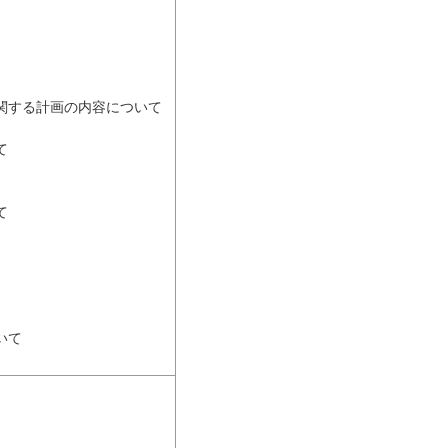
関する計画の内容について
て
て
いて