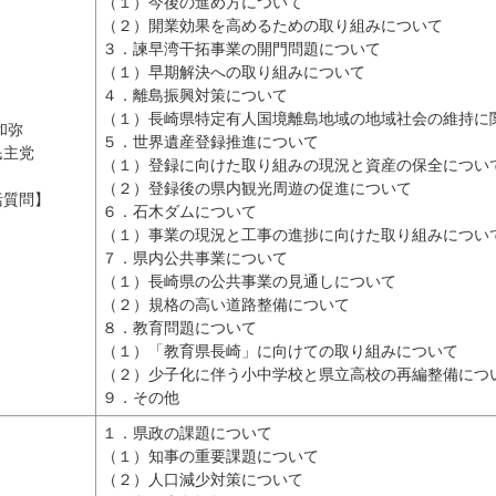
（１）今後の進め方について
（２）開業効果を高めるための取り組みについて
３．諫早湾干拓事業の開門問題について
（１）早期解決への取り組みについて
４．離島振興対策について
（１）長崎県特定有人国境離島地域の地域社会の維持に
和弥
５．世界遺産登録推進について
民主党
（１）登録に向けた取り組みの現況と資産の保全につい
（２）登録後の県内観光周遊の促進について
括質問】
６．石木ダムについて
（１）事業の現況と工事の進捗に向けた取り組みについ
７．県内公共事業について
（１）長崎県の公共事業の見通しについて
（２）規格の高い道路整備について
８．教育問題について
（１）「教育県長崎」に向けての取り組みについて
（２）少子化に伴う小中学校と県立高校の再編整備につ
９．その他
１．県政の課題について
（１）知事の重要課題について
（２）人口減少対策について