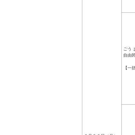
ごう 
自由
【一