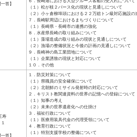
６．長崎港における大型クルーズ客船の受入れについて
問一答】
（１）松が枝２バース化の現状と見通しについて
（２）小ヶ倉柳埠頭における２２万総トン級対応施設の
７．長崎駅周辺におけるまちづくりについて
（１）長崎県・長崎市の連携の強化
８．水産県長崎の取り組みについて
（１）藻場造成の取り組みの現状と見通しについて
（２）漁場の整備状況と今後の計画の見通しについて
９．長崎神の島工業団地について
（１）企業誘致の現状と対応について
１０．その他
１．防災対策について
（１）県職員の安全確保について
（２）北朝鮮のミサイル発射時の対応について
２．キリスト教関連資料の世界の記憶への登録について
（１）知事の考え
（２）未来の世界遺産化への仕掛け
３．福祉行政について
正寿
（１）医療用装具代金の代理受領について
２１
４．教育行政について
（１）特別支援学校の整備について
問一答】