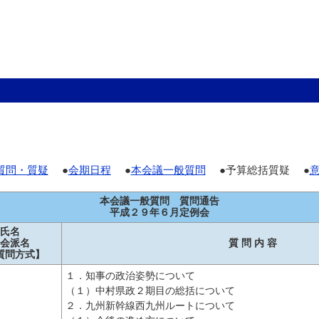
質問・質疑
●
会期日程
●
本会議一般質問
●予算総括質疑 ●
本会議一般質問 質問通告
平成２９年６月定例会
氏名
会派名
質 問 内 容
質問方式】
１．知事の政治姿勢について
（１）中村県政２期目の総括について
２．九州新幹線西九州ルートについて