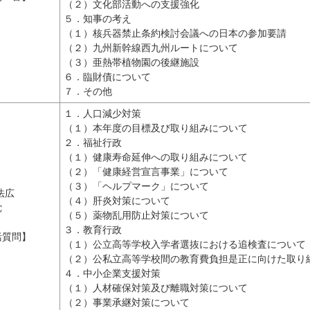
（２）文化部活動への支援強化
５．知事の考え
（１）核兵器禁止条約検討会議への日本の参加要請
（２）九州新幹線西九州ルートについて
（３）亜熱帯植物園の後継施設
６．臨財債について
７．その他
１．人口減少対策
（１）本年度の目標及び取り組みについて
２．福祉行政
（１）健康寿命延伸への取り組みについて
（２）「健康経営宣言事業」について
（３）「ヘルプマーク」について
法広
（４）肝炎対策について
党
（５）薬物乱用防止対策について
３．教育行政
括質問】
（１）公立高等学校入学者選抜における追検査について
（２）公私立高等学校間の教育費負担是正に向けた取り
４．中小企業支援対策
（１）人材確保対策及び離職対策について
（２）事業承継対策について