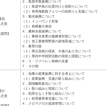
２．島原半島振興について
（１）島原半島の位置付けと役割りについて
（２）有明海航路フェリーの役割りと支援について
３．観光振興について
達也
（１）インバウンド対策
民主党
（２）長崎魅力発信
４．農林水産振興について
括質問】
（１）農林水産業の後継者対策について
（２）加工業務用野菜の産地育成について
５．教育行政
（１）県立高校の現状、今後のあり方について
（２）県内中学校部活動の現状と課題について
６．Ｖ・ファーレン長崎の支援
７．その他
１．知事の産業振興に対する考えについて
（１）産業振興・支援の取り組みについて
２．国境離島新法について
（１）取り組みと現状について
啓介
３．犯罪をなくす取り組みについて
民主党
（１）犯罪被害者支援について
４．クロマグロの資源管理について
括質問】