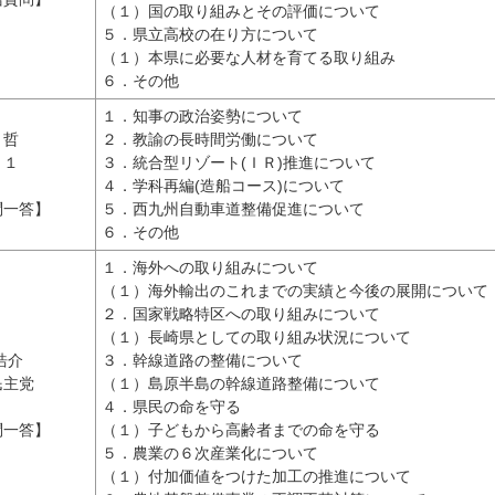
（１）国の取り組みとその評価について
５．県立高校の在り方について
（１）本県に必要な人材を育てる取り組み
６．その他
１．知事の政治姿勢について
 哲
２．教諭の長時間労働について
２１
３．統合型リゾート(ＩＲ)推進について
４．学科再編(造船コース)について
問一答】
５．西九州自動車道整備促進について
６．その他
１．海外への取り組みについて
（１）海外輸出のこれまでの実績と今後の展開について
２．国家戦略特区への取り組みについて
（１）長崎県としての取り組み状況について
浩介
３．幹線道路の整備について
民主党
（１）島原半島の幹線道路整備について
４．県民の命を守る
問一答】
（１）子どもから高齢者までの命を守る
５．農業の６次産業化について
（１）付加価値をつけた加工の推進について