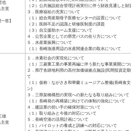
哲也
（２）公共施設総合管理計画実行に伴う財政見通しと財
民主党
３．医療福祉の充実について
（１）総合周産期母子医療センターの設置について
問一答】
（２）医師不足の認識と研修医制度の課題
（３）自立援助ホーム支援について
４．公営企業としての県営バスの在り方について
５．水産業振興について
（１）長崎漁港周辺の水産関連企業の取水について
１．水素社会の実現化について
（１）三菱重工業の事業再編に伴う新たな事業展開につ
２．県庁舎跡地利用の高付加価値拠点施設(民間投資定期
て
（１）仮称：ながさき和華蘭ミュージアム整備(長崎食
ン)
３．三県架橋構想の実現への新たなる取り組みについて
（１）長崎発の再構築に向けての体制の強化について
４．建設業の担い手の確保対策について
（１）取り組みと今後の対応について
三雄
５．長崎空港の活用計画について
民主党
（１）パイロットの養成と訓練への対応について