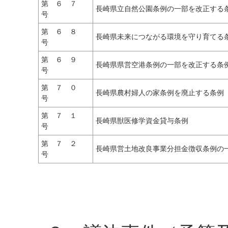
第 ６ ７
長崎県立自然公園条例の一部を改正する
号
第 ６ ８
長崎県未来につながる環境を守り育てる
号
第 ６ ９
長崎県県営空港条例の一部を改正する条
号
第 ７ ０
長崎県農村婦人の家条例を廃止する条例
号
第 ７ １
長崎県獣医修学資金貸与条例
号
第 ７ ２
長崎県営土地改良事業分担金徴収条例の
号