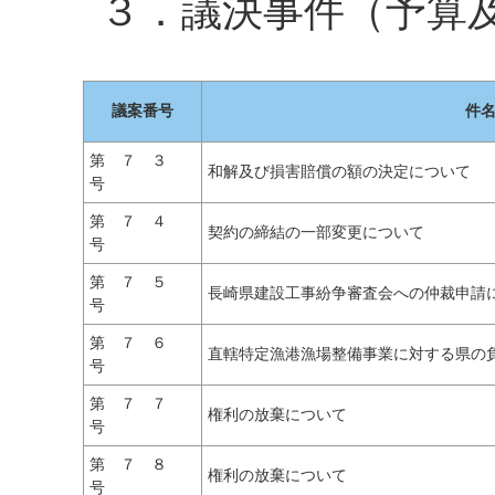
３．議決事件（予算
議案番号
件
第 ７ ３
和解及び損害賠償の額の決定について
号
第 ７ ４
契約の締結の一部変更について
号
第 ７ ５
長崎県建設工事紛争審査会への仲裁申請
号
第 ７ ６
直轄特定漁港漁場整備事業に対する県の
号
第 ７ ７
権利の放棄について
号
第 ７ ８
権利の放棄について
号