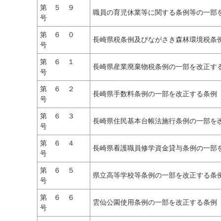
第 ５ ９
職員の育児休業等に関する条例等の一部
号
第 ６ ０
長崎県税条例及びながさき森林環境税条
号
第 ６ １
長崎県産業廃棄物税条例の一部を改正す
号
第 ６ ２
長崎県手数料条例の一部を改正する条例
号
第 ６ ３
長崎県住民基本台帳法施行条例の一部を
号
第 ６ ４
長崎県看護職員修学資金貸与条例の一部
号
第 ６ ５
県立高等学校等条例の一部を改正する条
号
第 ６ ６
雲仙公園使用条例の一部を改正する条例
号