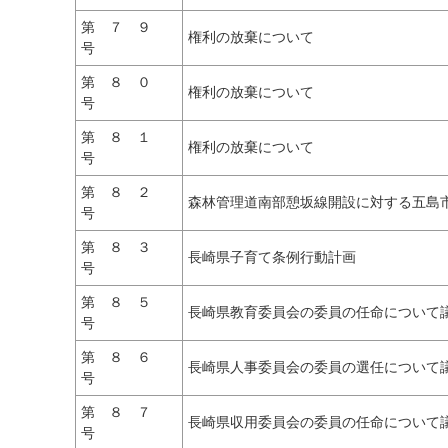
第 ７ ９
権利の放棄について
号
第 ８ ０
権利の放棄について
号
第 ８ １
権利の放棄について
号
第 ８ ２
森林管理道南部憩坂線開設に対する五島
号
第 ８ ３
長崎県子育て条例行動計画
号
第 ８ ５
長崎県教育委員会の委員の任命について
号
第 ８ ６
長崎県人事委員会の委員の選任について
号
第 ８ ７
長崎県収用委員会の委員の任命について
号