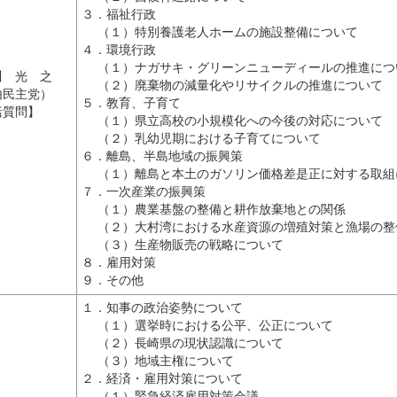
３．福祉行政
（１）特別養護老人ホームの施設整備について
４．環境行政
（１）ナガサキ・グリーンニューディールの推進につ
川 光 之
（２）廃棄物の減量化やリサイクルの推進について
由民主党）
５．教育、子育て
括質問】
（１）県立高校の小規模化への今後の対応について
（２）乳幼児期における子育てについて
６．離島、半島地域の振興策
（１）離島と本土のガソリン価格差是正に対する取組
７．一次産業の振興策
（１）農業基盤の整備と耕作放棄地との関係
（２）大村湾における水産資源の増殖対策と漁場の整
（３）生産物販売の戦略について
８．雇用対策
９．その他
１．知事の政治姿勢について
（１）選挙時における公平、公正について
（２）長崎県の現状認識について
（３）地域主権について
２．経済・雇用対策について
（１）緊急経済雇用対策会議