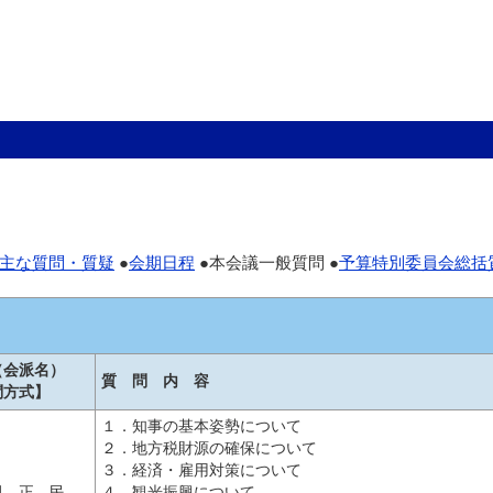
主な質問・質疑
●
会期日程
●本会議一般質問 ●
予算特別委員会総括
（会派名）
質 問 内 容
問方式】
１．知事の基本姿勢について
２．地方税財源の確保について
３．経済・雇用対策について
田 正 民
４．観光振興について