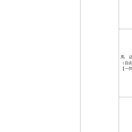
馬
（自
【一