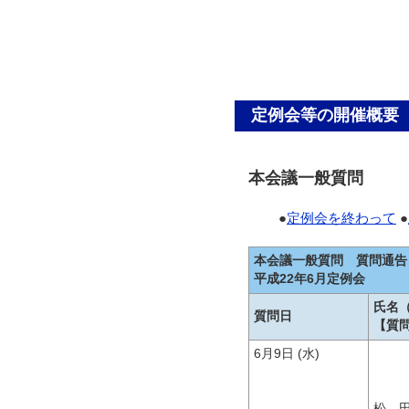
定例会等の開催概要
本会議一般質問
●
定例会を終わって
●
本会議一般質問 質問通告
平成22年6月定例会
氏名
質問日
【質
6月9日 (水)
松 