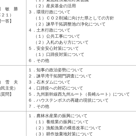
（２）産炭基金の活用
辺 敏 勝
３．環境行政について
革２１）
（１）ＣＯ２削減に向けた県としての方針
問一答】
（２）諫早干拓調整池の浄化について
４．土木行政について
（１）公共工事について
（２）入札のあり方について
５．安全安心対策について
（１）口蹄疫対策について
６．その他
１．知事の政治姿勢について
２．諫早湾干拓開門調査について
内 雪 夫
３．石木ダムについて
由民主党）
４．口蹄疫への対応について
括質問】
５．九州新幹線西九州ルート（長崎ルート）について
６．ハウステンボスの再建の現状について
７．その他
１．農林水産業の振興について
（１）養殖業の振興について
（２）漁船漁業の構造改革について
（３）耕作放棄地対策について