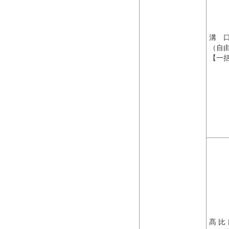
溝 
（自
【一
髙 