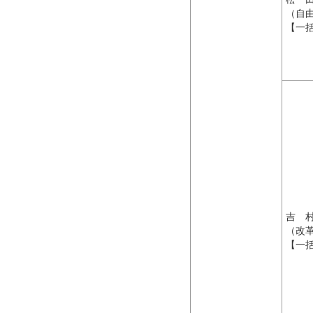
（自
【一
吉 
（改
【一