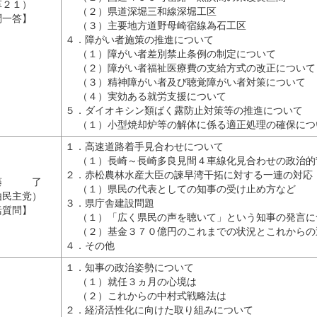
革２１）
（２）県道深堀三和線深堀工区
問一答】
（３）主要地方道野母崎宿線為石工区
４．障がい者施策の推進について
（１）障がい者差別禁止条例の制定について
（２）障がい者福祉医療費の支給方式の改正について
（３）精神障がい者及び聴覚障がい者対策について
（４）実効ある就労支援について
５．ダイオキシン類ばく露防止対策等の推進について
（１）小型焼却炉等の解体に係る適正処理の確保につ
１．高速道路着手見合わせについて
（１）長崎～長崎多良見間４車線化見合わせの政治的
２．赤松農林水産大臣の諫早湾干拓に対する一連の対応
 藤 了
（１）県民の代表としての知事の受け止め方など
由民主党）
３．県庁舎建設問題
括質問】
（１）「広く県民の声を聴いて」という知事の発言に
（２）基金３７０億円のこれまでの状況とこれからの
４．その他
１．知事の政治姿勢について
（１）就任３ヵ月の心境は
（２）これからの中村式戦略法は
２．経済活性化に向けた取り組みについて