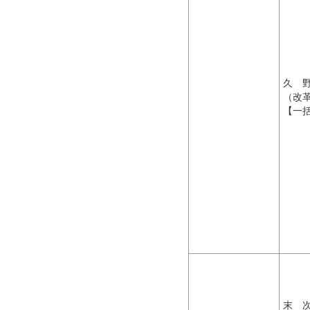
久
（改
【一
末 