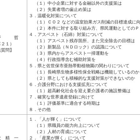
（１）中小企業に対する金融以外の支援策は
（２）失業者増の歯止め策は
３．温暖化対策について
（１）ＣＯ２ などの温室効果ガス削減の目標達成に
（２）本件に対する取り組み方、県民運動としてのＰ
４．アスベスト（石綿）対策について
 野 哲
（１）アスベスト残存箇所、また完全除去の目標は
革２１）
（２）新製品（ＮＤロック）の認識について
括質問】
（３）県内からアスベスト一掃運動を
（４）行政指導含む補助対策を
５．県と佐世保市亜熱帯動植物園の関わりについて
（１）長崎県生物多様性保全戦略は機能しているのか
（２）県としても積極的な支援対策ができないのか
６．介護分野における支援拡充について
（１）超高齢化社会を迎え要介護者の施設整備は
７．確実な世界遺産登録に向けて
（１）評価基準に適合する時期は
８．その他
１．「人が輝く」について
（１）県職員の能力向上について
（２）人材の育成について
次 精 一
２．「産業が輝く」について