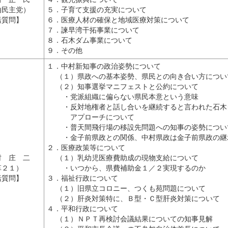
由民主党）
５．子育て支援の充実について
括質問】
６．医療人材の確保と地域医療対策について
７．諫早湾干拓事業について
８．石木ダム事業について
９．その他
１．中村新知事の政治姿勢について
（１）県政への基本姿勢、県民との向き合い方につい
（２）知事選挙マニフェストと公約について
・党派組織に偏らない県民本意という意味
・反対地権者と話し合いを継続すると言われた石木
アプローチについて
・普天間飛行場の移設先問題への知事の姿勢につい
・金子前県政との関係、中村県政は金子前県政の継
２．医療政策等について
村 庄 二
（１）乳幼児医療費助成の現物支給について
革２１）
・いつから、県費補助金１／２実現するのか
括質問】
３．福祉行政について
（１）旧県立コロニー、つくも苑問題について
（２）肝炎対策特に、Ｂ型・Ｃ型肝炎対策について
４．平和行政について
（１）ＮＰＴ再検討会議結果についての知事見解