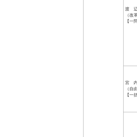
渡 
（改
【一
宮 
（自
【一