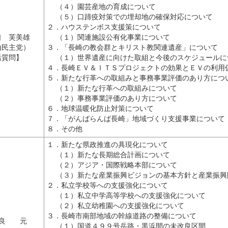
（４）園芸産地の育成について
（５）口蹄疫対策での埋却地の確保対応について
２．ハウステンボス支援策について
口 芙美雄
（１）関連施設公有化事業について
由民主党）
３．「長崎の教会群とキリスト教関連遺産」について
括質問】
（１）世界遺産に向けた取組と今後のスケジュールに
４．長崎ＥＶ＆ＩＴＳプロジェクトの効果とＥＶの利用
５．新たな行革への取組みと事務事業評価のあり方につ
（１）新たな行革への取組みについて
（２）事務事業評価のあり方について
６．地球温暖化防止対策について
７．「がんばらんば長崎」地域づくり支援事業について
８．その他
１．新たな県政推進の具現化について
（１）新たな長期総合計画について
（２）アジア・国際戦略本部について
（３）新たな産業振興ビジョンの基本方針と産業振興
２．私立学校等への支援強化について
（１）私立中学高等学校への支援強化について
（２）私立幼稚園への支援強化について
３．長崎市南部地域の幹線道路の整備について
比 良 元
（１）国道４９９号岳路・黒浜間の未改良区間