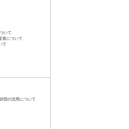
ついて
促進について
いて
財団の活用について