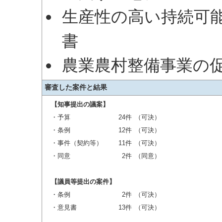
生産性の高い持続可
書
農業農村整備事業の
審査した案件と結果
【知事提出の議案】
・予算
24件
（可決）
・条例
12件
（可決）
・事件（契約等）
11件
（可決）
・同意
2件
（同意）
【議員等提出の案件】
・条例
2件
（可決）
・意見書
13件
（可決）