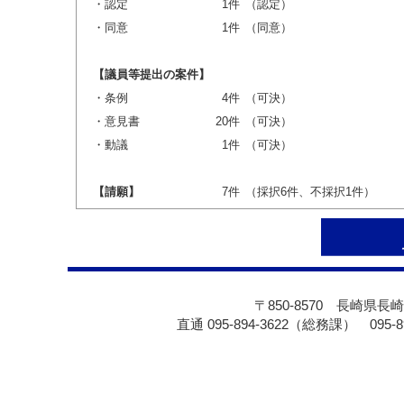
・認定
1件
（認定）
・同意
1件
（同意）
【議員等提出の案件】
・条例
4件
（可決）
・意見書
20件
（可決）
・動議
1件
（可決）
【請願】
7件
（採択6件、不採択1件）
〒850-8570 長崎県長崎
直通 095-894-3622（総務課） 095