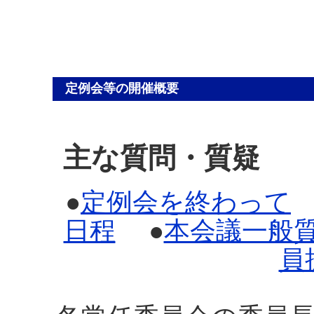
定例会等の開催概要
主な質問・質疑
●
定例会を終わって
日程
●
本会議一般
員