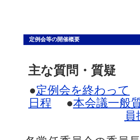
定例会等の開催概要
主な質問・質疑
●
定例会を終わって
日程
●
本会議一般
員