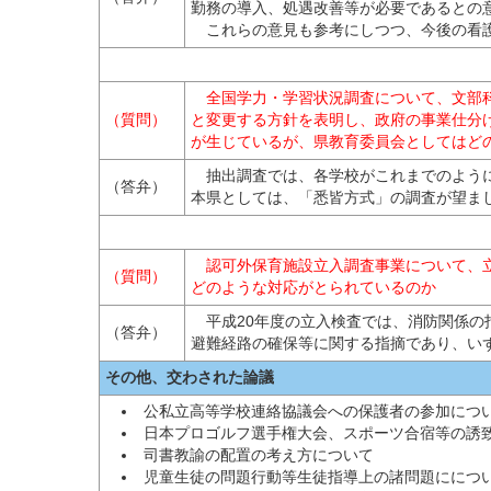
勤務の導入、処遇改善等が必要であるとの
これらの意見も参考にしつつ、今後の看護
全国学力・学習状況調査について、文部科
（質問）
と変更する方針を表明し、政府の事業仕分
が生じているが、県教育委員会としてはど
抽出調査では、各学校がこれまでのように
（答弁）
本県としては、「悉皆方式」の調査が望ま
認可外保育施設立入調査事業について、立
（質問）
どのような対応がとられているのか
平成20年度の立入検査では、消防関係の
（答弁）
避難経路の確保等に関する指摘であり、い
その他、交わされた論議
公私立高等学校連絡協議会への保護者の参加につ
日本プロゴルフ選手権大会、スポーツ合宿等の誘
司書教諭の配置の考え方について
児童生徒の問題行動等生徒指導上の諸問題ににつ