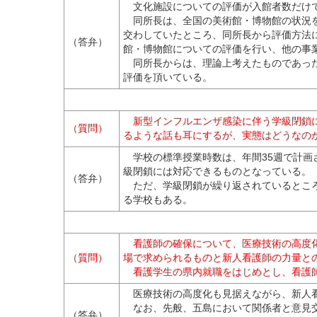
文化施設についての評価が入館者数だけで
同所長は、全国の美術館・博物館の状況を
交わしていたところ、同所長から評価方法
（答弁）
館・博物館についての評価を行い、他の事
同所長からは、理論上考えたものであった
評価を頂いている。
新型インフルエンザ感染に伴う学級閉鎖に
（質問）
るような話も耳にするが、実態はどうなの
学校の標準授業時数は、年間35週で計画さ
級閉鎖には対応できるものとなっている。
（答弁）
ただ、学級閉鎖が繰り返されているところ
る学校もある。
看護師の確保について、医療技術の高度化
（質問）
場で求められるものと新人看護師の力量と
看護学生の県内就職をはじめとし、看護師
医療技術の高度化も見据えながら、新人看
なお、先般、五島において関係者と意見交
（答弁）