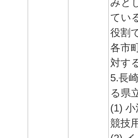
みと
てい
役割
各市
対す
5.
る県
(1)
競技