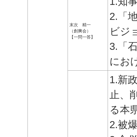
1.
2.
末次 精一
ビジ
（創爽会）
【一問一答】
3.
にお
1.
止、
る本
2.