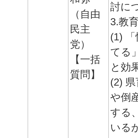
討に
（自由
3.教
民主
(1)
党）
てる
【一括
と効
質問】
(2)
や倒
する
いる