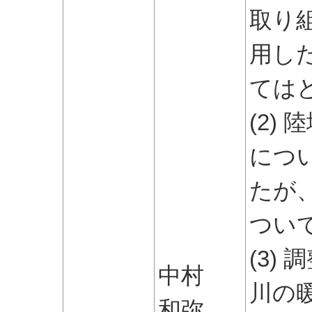
取り
用し
ては
(2)
につ
たが
つい
(3)
中村
川の
和弥