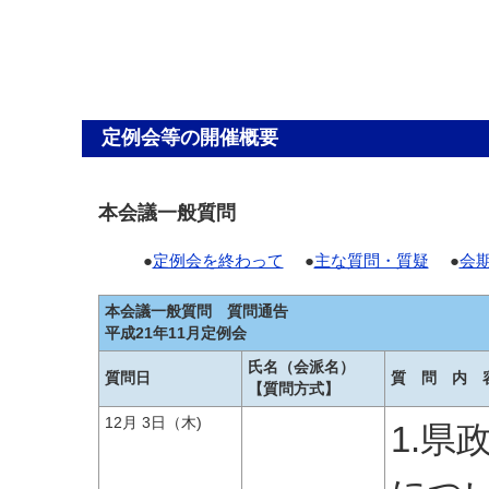
定例会等の開催概要
本会議一般質問
●
定例会を終わって
●
主な質問・質疑
●
会
本会議一般質問 質問通告
平成21年11月定例会
氏名（会派名）
質問日
質 問 内 
【質問方式】
12月 3日（木)
1.県