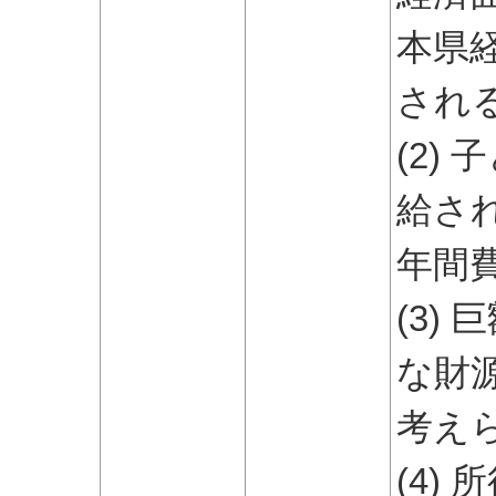
本県
され
(2)
給さ
年間
(3)
な財
考え
(4)