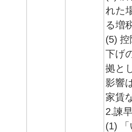
れた
る増
(5)
下げ
拠と
影響
家賃
2.
(1)