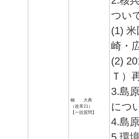
2.
つい
(1)
崎・
(2)
Ｔ）
3.
楠 大典
につ
（改革21）
【一括質問】
4.
5.