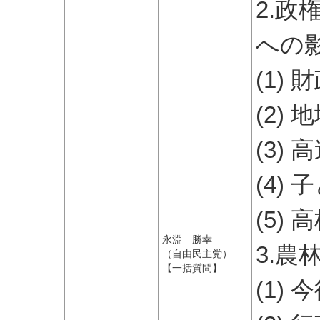
2.
への
(1)
(2)
(3)
(4)
(5)
永淵 勝幸
3.
（自由民主党）
【一括質問】
(1)