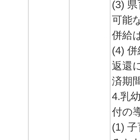
(3)
可能
併給
(4)
返還
済期
4.
付の
(1)