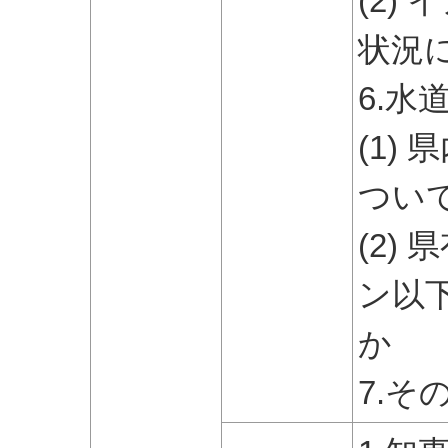
(2)
状況
6.
(1)
つい
(2)
ン以
か
7.そ