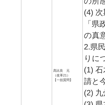
の所
(4)
「県
の真
2.
りに
(1)
髙比良 元
（改革21）
請と
【一括質問】
(2)
(3)