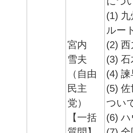
につ
(1)
ルー
宮内
(2)
雪夫
(3)
（自由
(4)
民主
(5)
党）
つい
【一括
(6)
質問】
(7)