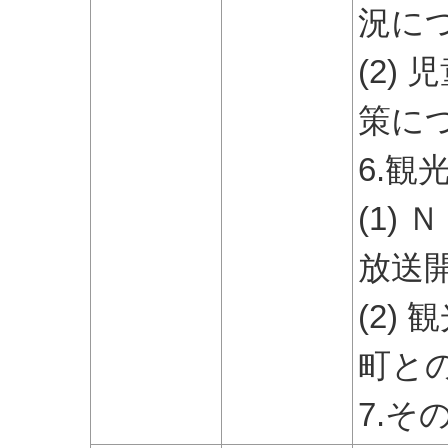
況に
(2)
策に
6.観
(1)
放送
(2)
町と
7.そ