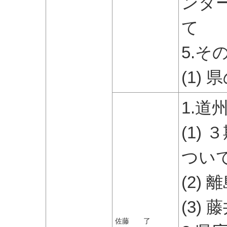
ンタ
て
5.そ
(1)
1.道
(1)
つい
(2)
(3)
佐藤 了