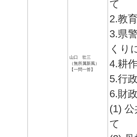
て
2.教
3.
くり
山口 壮三
4.
（無所属新風）
【一問一答】
5.
6.財
(1)
て