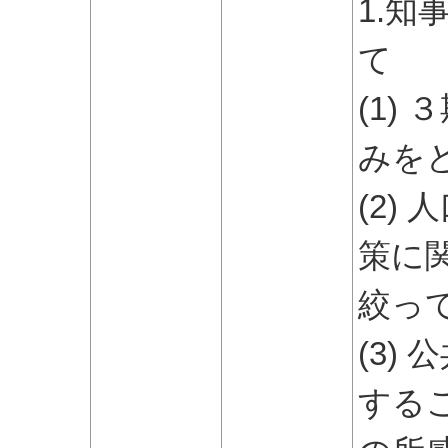
1.知
て
(1)
みを
(2)
策に
絞っ
(3)
する