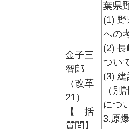
葉県
(1)
への
(2)
金子三
つい
智郎
(3)
（改革
（別
21）
につ
【一括
3.
質問】