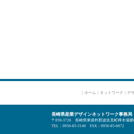
｜
ホーム
｜
ネットワーク
｜
デ
長崎県産業デザインネットワーク事務局
〒859-3726 長崎県東彼杵郡波佐見町稗木場
TEL：0956-85-3140 FAX：0956-85-6872