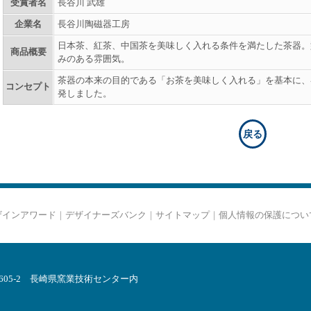
受賞者名
長谷川 武雄
企業名
長谷川陶磁器工房
日本茶、紅茶、中国茶を美味しく入れる条件を満たした茶器。
商品概要
みのある雰囲気。
茶器の本来の目的である「お茶を美味しく入れる」を基本に、
コンセプト
発しました。
戻る
ザインアワード
｜
デザイナーズバンク
｜
サイトマップ
｜
個人情報の保護につい
郷605-2 長崎県窯業技術センター内