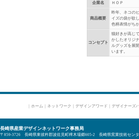
企業名
ＨＯＰ
昨年、ネコの
商品概要
イズの袋が欲し
色柄表情がち
猫好きが高じ
かしたオリジ
コンセプト
ルグッズを展
います。
｜
ホーム
｜
ネットワーク
｜
デザインアワード
｜
デザイナーズ
長崎県産業デザインネットワーク事務局
〒859-3726 長崎県東彼杵郡波佐見町稗木場郷605-2 長崎県窯業技術セン