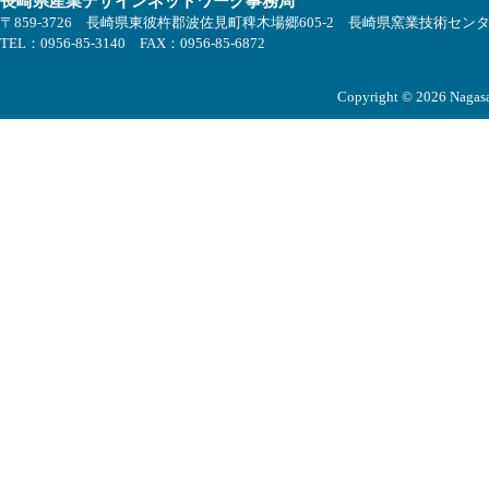
長崎県産業デザインネットワーク事務局
〒859-3726 長崎県東彼杵郡波佐見町稗木場郷605-2 長崎県窯業技術セン
TEL：0956-85-3140 FAX：0956-85-6872
Copyright © 2026 Nagasak