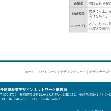
企業名
有限会社 松尾
内側にも上から
商品概要
高台を高くし
どんぶりをお
コンセプト
い形状で製作
｜
ホーム
｜
ネットワーク
｜
デザインアワード
｜
デザイナーズ
長崎県産業デザインネットワーク事務局
〒859-3726 長崎県東彼杵郡波佐見町稗木場郷605-2 長崎県窯業技術セン
TEL：0956-85-3140 FAX：0956-85-6872