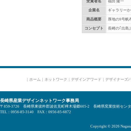
受賞者名
福田 隆一
企業名
ギャラリーか
商品概要
厚地の9号帆
コンセプト
長崎の｢出島
｜
ホーム
｜
ネットワーク
｜
デザインアワード
｜
デザイナーズ
長崎県産業デザインネットワーク事務局
〒859-3726 長崎県東彼杵郡波佐見町稗木場郷605-2 長崎県窯業技術セン
TEL：0956-85-3140 FAX：0956-85-6872
Copyright © 2026 Nagasak