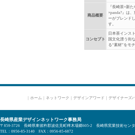
『長崎茶×新
×panda?
商品概要
ーがブレンドしま
す。
日本茶インス
コンセプト
国文化漂う街な
る“素材”をモ
｜
ホーム
｜
ネットワーク
｜
デザインアワード
｜
デザイナーズ
長崎県産業デザインネットワーク事務局
〒859-3726 長崎県東彼杵郡波佐見町稗木場郷605-2 長崎県窯業技術セン
TEL：0956-85-3140 FAX：0956-85-6872