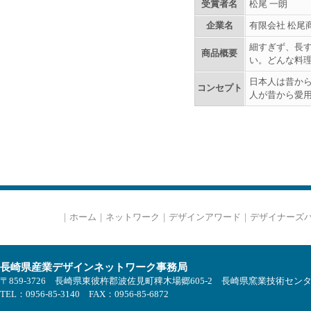
受賞者名
松尾 一朗
企業名
有限会社 松尾
細すぎず、長
商品概要
い。どんな料
日本人は昔から
コンセプト
人が昔から愛
｜
ホーム
｜
ネットワーク
｜
デザインアワード
｜
デザイナーズ
長崎県産業デザインネットワーク事務局
〒859-3726 長崎県東彼杵郡波佐見町稗木場郷605-2 長崎県窯業技術セン
TEL：0956-85-3140 FAX：0956-85-6872