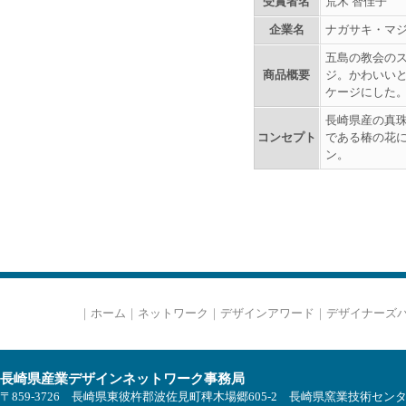
受賞者名
荒木 智佳子
企業名
ナガサキ・マジェ
五島の教会の
商品概要
ジ。かわいい
ケージにした
長崎県産の真
コンセプト
である椿の花
ン。
｜
ホーム
｜
ネットワーク
｜
デザインアワード
｜
デザイナーズ
長崎県産業デザインネットワーク事務局
〒859-3726 長崎県東彼杵郡波佐見町稗木場郷605-2 長崎県窯業技術セン