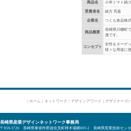
商品名
小串トマト鍋
受賞者名
緒方 亮嘉
企業名
つくも食品株
長崎県川棚町で
商品概要
適です。
女性をターゲ
コンセプト
様々な用途に
｜
ホーム
｜
ネットワーク
｜
デザインアワード
｜
デザイナーズ
長崎県産業デザインネットワーク事務局
〒859-3726 長崎県東彼杵郡波佐見町稗木場郷605-2 長崎県窯業技術セン