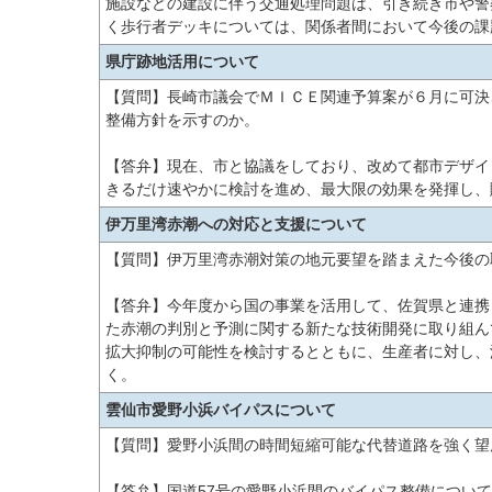
施設などの建設に伴う交通処理問題は、引き続き市や警
く歩行者デッキについては、関係者間において今後の課
県庁跡地活用について
【質問】長崎市議会でＭＩＣＥ関連予算案が６月に可決
整備方針を示すのか。
【答弁】現在、市と協議をしており、改めて都市デザイ
きるだけ速やかに検討を進め、最大限の効果を発揮し、
伊万里湾赤潮への対応と支援について
【質問】伊万里湾赤潮対策の地元要望を踏まえた今後の
【答弁】今年度から国の事業を活用して、佐賀県と連携
た赤潮の判別と予測に関する新たな技術開発に取り組ん
拡大抑制の可能性を検討するとともに、生産者に対し、
く。
雲仙市愛野小浜バイパスについて
【質問】愛野小浜間の時間短縮可能な代替道路を強く望
【答弁】国道57号の愛野小浜間のバイパス整備につい