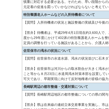
慎重に対応する必要がある。そのため、早い段階からの
元定着の促進を図っていかなければならないと考えてい
特別養護老人ホームなどの入所待機者について
【質問】入所待機者の状況と施設整備の実績及び今後の
【答弁】待機者は、平成29年4月1日現在約3,600人で
度から29年度にかけて402床の特別養護老人ホームを整
定員の調整を行っている施設があることから、介護人材
佐世保市の渇水の状況について
【質問】佐世保市の水道水源、渇水の状況並びに石木ダ
【答弁】佐世保市は河川からの取水割合が大きく渇水が
こと等から８月23日に水道局渇水対策本部を設置して
可欠であり、早期実現に向けて反対地権者の皆様の協力
長崎駅周辺の都市整備・交通対策について
【質問】長崎駅周辺地区の都市整備についての県の関与
【答弁】県は在来線の連続立体交差事業を実施し、市は