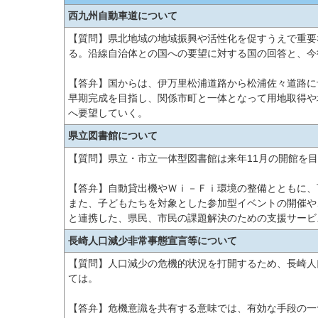
西九州自動車道について
【質問】県北地域の地域振興や活性化を促すうえで重要
る。沿線自治体との国への要望に対する国の回答と、今
【答弁】国からは、伊万里松浦道路から松浦佐々道路に
早期完成を目指し、関係市町と一体となって用地取得や
へ要望していく。
県立図書館について
【質問】県立・市立一体型図書館は来年11月の開館を
【答弁】自動貸出機やＷｉ－Ｆｉ環境の整備とともに、
また、子どもたちを対象とした参加型イベントの開催や
と連携した、県民、市民の課題解決のための支援サービ
長崎人口減少非常事態宣言等について
【質問】人口減少の危機的状況を打開するため、長崎人
ては。
【答弁】危機意識を共有する意味では、有効な手段の一