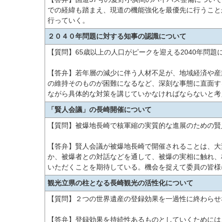
での経緯も踏まえ、現道の機能強化を最優先に行うこと
行っていく。
２０４０年問題に対する知事の認識について
【質問】65歳以上の人口がピークを迎える2040年問
【答弁】若年層の減少に伴う人材不足が、地域経済や産
の維持そのものが困難になるなど、深刻な事態に直面す
ながら具体的な対策を講じていかなければならないと考
「賢人会議」の長崎開催について
【質問】被爆地長崎で核軍縮の実質的な進展のための賢
【答弁】賢人会議が被爆地長崎で開催されることは、大
か、被爆者との対話などを通して、被爆の実相に触れ、
いただくことを期待している。機会を捉えて委員の皆様
観光立県の柱となる長崎観光の活性化について
【質問】２つの世界遺産の登録効果を一過性に終わらせ
【答弁】登録効果を持続性あるものとしていくためには