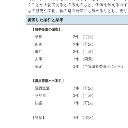
くことが大切であるとの考えのもと、価値を伝えるガイ
はの歴史や文化、食の魅力発信にも努めるなどし、更な
審査した案件と結果
【知事提出の議案】
・予算
2件
（可決）
・条例
9件
（可決）
・事件
2件
（可決）
・人事
1件
（同意）
・認定
3件
（予算決算委員会に付託）
【議員等提出の案件】
・議員派遣
3件
（可決）
・意見書
3件
（可決）
・決議
1件
（可決）
【請願】
1件
（採択）