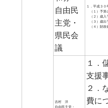
１．平成３０
自由民
（１）予算
（２）歳入
主党・
（３）歳出
（４）財政
県民会
議
１．
支援
２．
費に
吉村 洋
自由民主党・