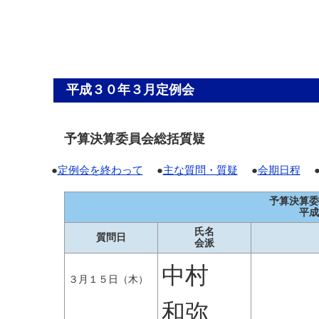
平成３０年３月定例会
予算決算委員会総括質疑
●
定例会を終わって
●
主な質問・質疑
●
会期日程
予算決算委
平成
氏名
質問日
会派
中村
３月１５日（木）
和弥