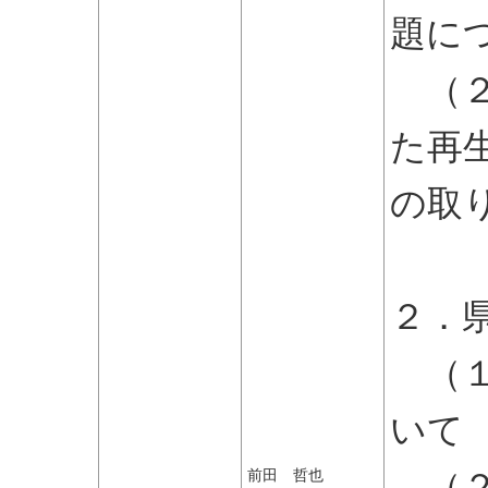
題に
（２
た再
の取
課
２．
（１
いて
（２
前田 哲也