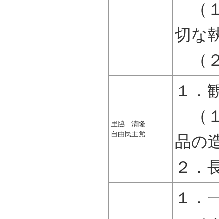
（１
切な
（２
１．
（１
里脇 清隆
自由民主党
品の
２．
１．