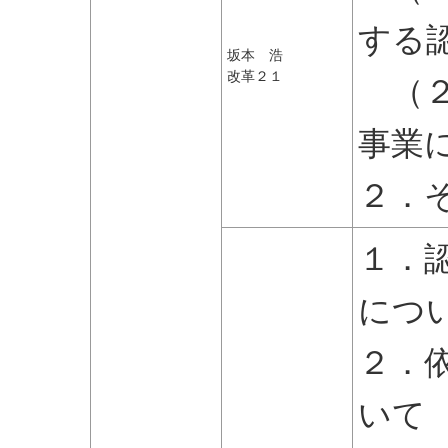
する
坂本 浩
改革２１
（２
事業
２．
１．
につ
２．
いて