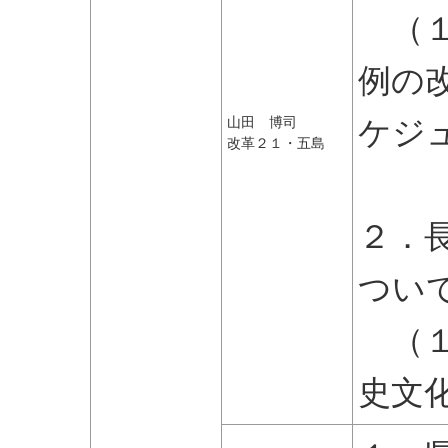
（１
例の
ケジ
山田 博司
改革２１・五島
つ
２．
つい
（１
史文