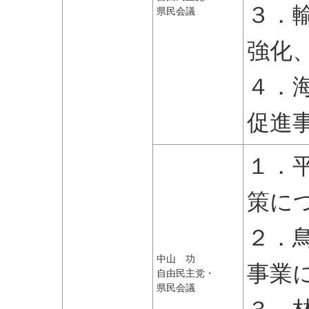
３．
県民会議
強化
４．
促進
１．
策に
２．
中山 功
事業
自由民主党・
県民会議