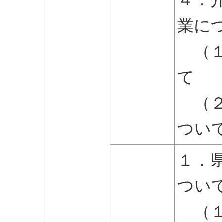
業に
（１
て
（２
つい
１．
つ
（１