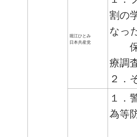
割の
なっ
堀江ひとみ
日本共産党
保険
療調
２．
１．
為等