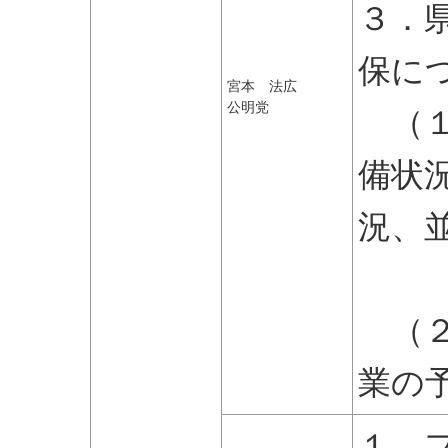
３．
保に
宮本 法広
公明党
（１
備状
況、
佐
（２
業の
１．