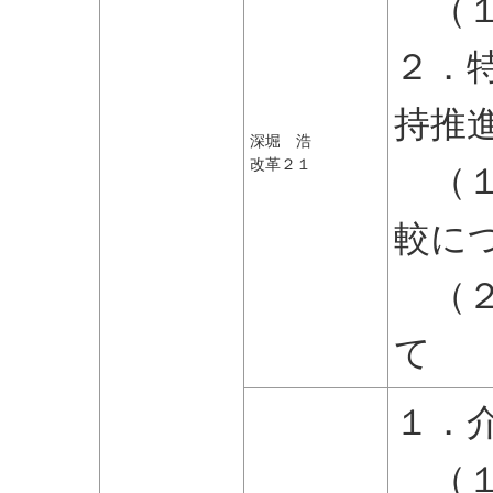
（１
２．
持推
深堀 浩
改革２１
（１
較に
（２
て
１．
（１