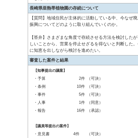
長崎県亜熱帯植物園の存続について
【質問】地域住民が主体的に活動している中、今なぜ廃
振興についてどのように取り組んでいくのか。
【答弁】さまざまな角度で存続させる方法を検討したが
しいことから、営業を停止せざるを得ないと判断した。
に知恵を出しながら検討を進めたい。
審査した案件と結果
【知事提出の議案】
・予算
2件
（可決）
・条例
10件
（可決）
・事件
5件
（可決）
・人事
1件
（同意）
・報告
16件
（承認）
【議員等提出の案件】
・意見書
4件
（可決）