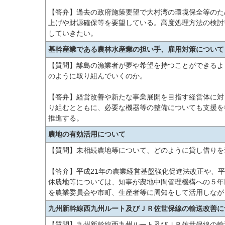
【答弁】過去の政府施策要望で大村湾の環境保全等のた
上げや財源確保等を要望している。高度処理方法の検討
していきたい。
基幹産業である農林水産業の担い手、雇用対策について
【質問】離島の漁業者が夢や希望を持つことができるよ
のように取り組んでいくのか。
【答弁】経営改善や新たな事業展開を目指す経営体に対
り組むとともに、必要な機器等の整備についても支援を
推進する。
農地の有効活用について
【質問】未相続農地等について、どのように貸し借りを
【答弁】平成21年の農業経営基盤強化促進法改正や、
休農地等については、知事が農地中間管理機構への５年
を農業委員会や市町、生産者等に周知をして活用しなが
九州新幹線西九州ルート及びＪＲ佐世保線の輸送改善に
【質問】九州新幹線西九州ルート及びＪＲ佐世保線の輸