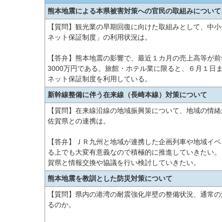
熊本地震による本県被害対策への官民の取組みについて
【質問】観光業の早期回復に向けた取組みとして、中小
ネット保証制度」の利用状況は。
【答弁】熊本地震の影響で、最近１カ月の売上高等が前
3000万円である。旅館・ホテル業に限ると、６月１日
ネット保証制度を利用している。
新幹線整備に伴う在来線（長崎本線）対策について
【質問】在来線沿線の地域振興策について、地域の情緒
佐賀県との連携は。
【答弁】ＪＲ九州と地域が連携した企画列車や地域イベ
る上でも大変有意義なので積極的に推進していきたい。
賀県と情報交換や協議を行い検討していきたい。
熊本地震を教訓とした防災対策について
【質問】県内の港湾の耐震強化岸壁の整備状況、通常の
るのか。