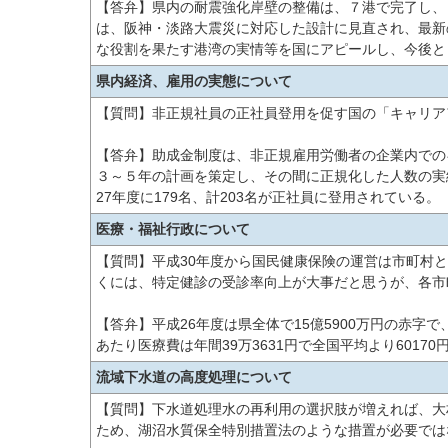
【答弁】県内の耐震強化岸壁の整備は、７港で完了し、
は、阪神・淡路大震災に対応した設計に見直され、最新
な役割を果たす港湾の実情等を国にアピールし、今後と
県内経済、雇用の実態について
【質問】非正規社員の正社員登用を促す国の「キャリア
【答弁】助成金制度は、非正規雇用労働者の企業内での
３～５年の計画を策定し、その間に正規化した人数の実
27年度に179名、計203名が正社員に登用されている。
医療・福祉行政について
【質問】平成30年度から国民健康保険の運営は市町村
くには、特定健診の受診率向上が大事だと思うが、各市
【答弁】平成26年度は県全体で15億5900万円の赤字
あたり医療費は年間39万3631円で全国平均より601
流域下水道の高度処理について
【質問】下水道処理水の再利用の選択肢が増えれば、大
ため、湖沼水質保全特別措置法のような措置が必要では