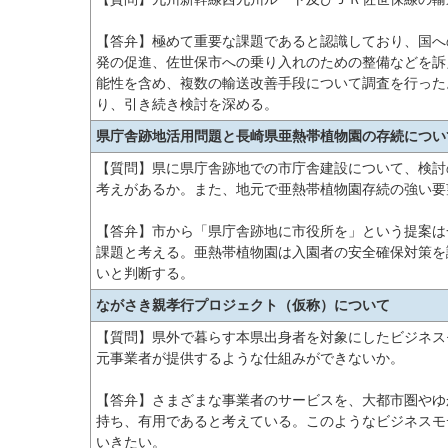
【答弁】極めて重要な課題であると認識しており、国へ
発の促進、佐世保市への乗り入れのための整備などを訴
能性を含め、複数の輸送改善手段について調査を行った
り、引き続き検討を深める。
県庁舎跡地活用問題と長崎県亜熱帯植物園の存続につい
【質問】県に県庁舎跡地での市庁舎建設について、検討
考えがあるか。また、地元で亜熱帯植物園存続の強い要
【答弁】市から「県庁舎跡地に市役所を」という提案は
課題と考える。亜熱帯植物園は入園者の安全確保対策を
いと判断する。
ながさき親孝行プロジェクト（仮称）について
【質問】県外で暮らす本県出身者を対象にしたビジネス
元事業者が提供するような仕組みができないか。
【答弁】さまざまな事業者のサービスを、大都市圏やゆ
持ち、有用であると考えている。このようなビジネスモ
いきたい。