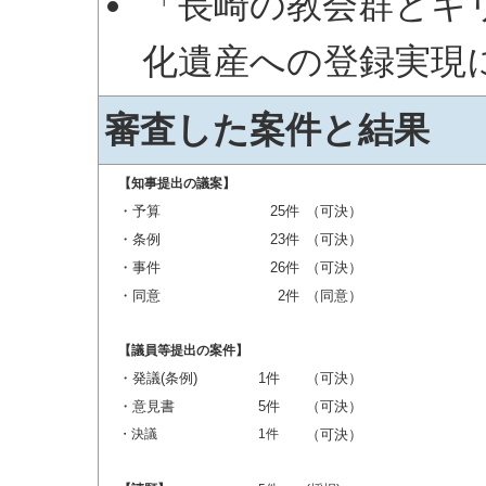
「長崎の教会群とキ
化遺産への登録実現
審査した案件と結果
【知事提出の議案】
・予算
25件
（可決）
・条例
23件
（可決）
・事件
26件
（可決）
・同意
2件
（同意）
【議員等提出の案件】
・発議(条例)
1件
（可決）
・意見書
5件
（可決）
・決議
1件
（可決）