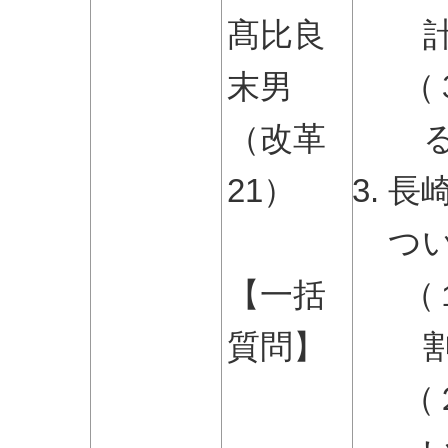
髙比良
末男
（
（改革
21）
長
つ
【一括
（
質問】
（