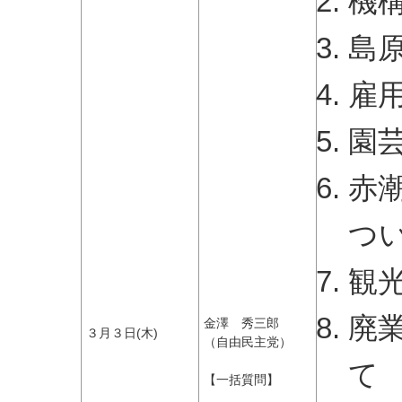
機
島
雇
園
赤
つ
観
廃
金澤 秀三郎
３月３日(木)
（自由民主党）
て
【一括質問】