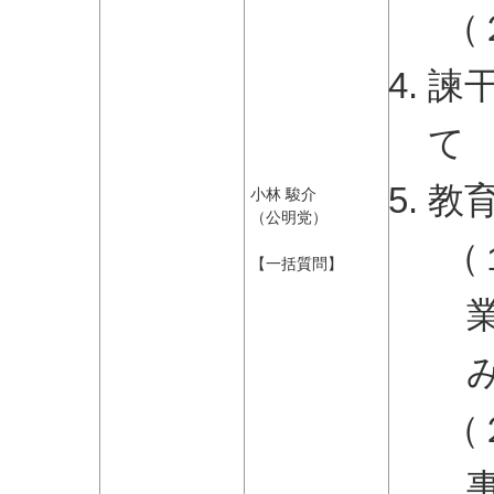
（
諫
て
教
小林 駿介
（公明党）
（
【一括質問】
（