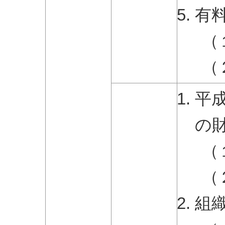
有
（
（
平
の
（
（
組