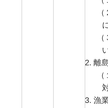
（
（
離
（
漁