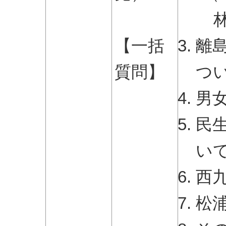
【一括
離
質問】
つ
男
民
い
西
松