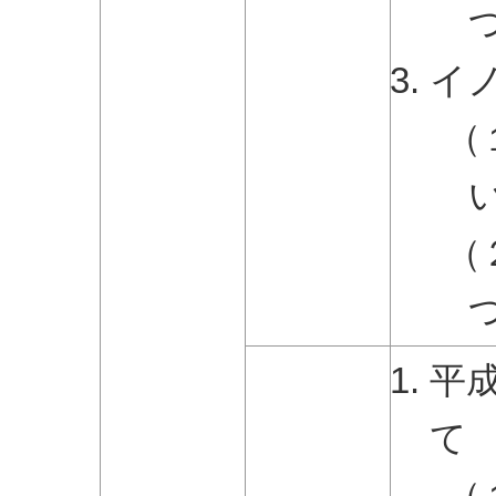
イ
（
（
平
て
（