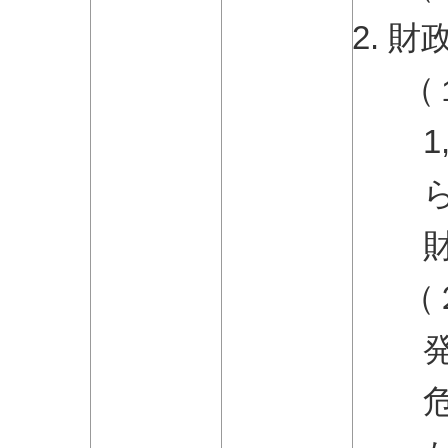
財
（
（