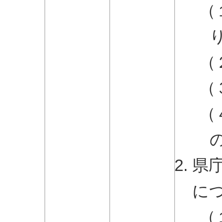
（
（
（
（
県
に
（