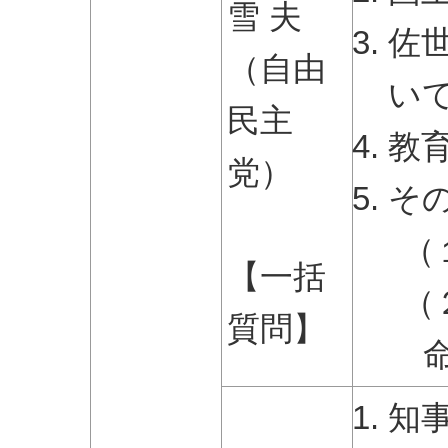
雪 夫
佐
（自由
い
民主
教
党）
そ
（
【一括
（
質問】
知