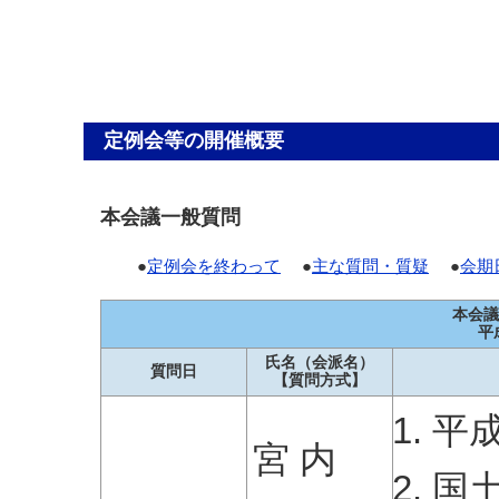
定例会等の開催概要
本会議一般質問
●
定例会を終わって
●
主な質問・質疑
●
会期
本会議
平
氏名（会派名）
質問日
【質問方式】
平
宮 内
国