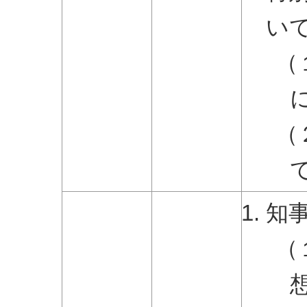
い
（
（
知
（