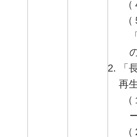
（
（
「
再
（
（