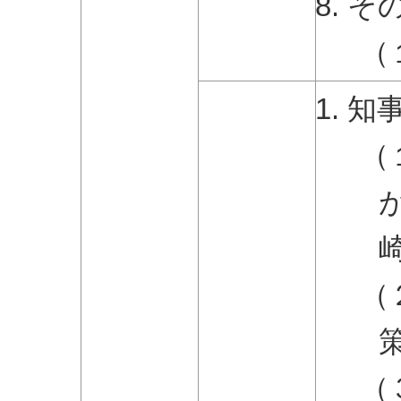
そ
（
知
（
（
（