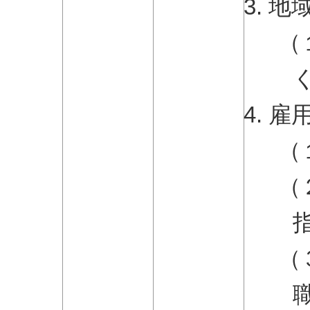
地
（
雇
（
（
（