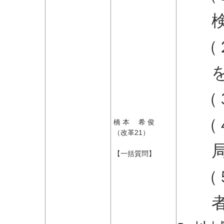
（
（
（
橋 本 希 俊
（改革21）
【一括質問】
（