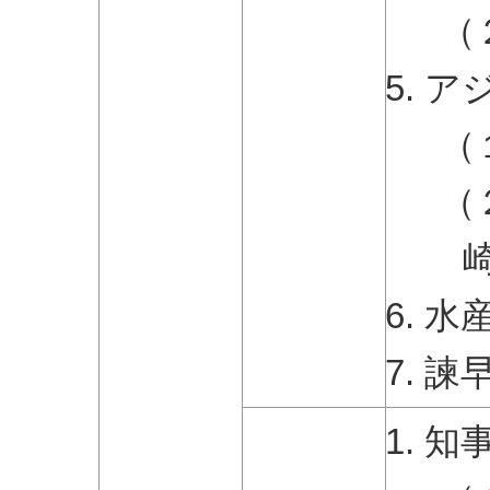
（
ア
（
（
水
諫
知