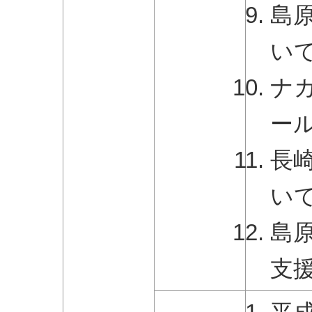
島
い
ナ
ー
長
い
島
支