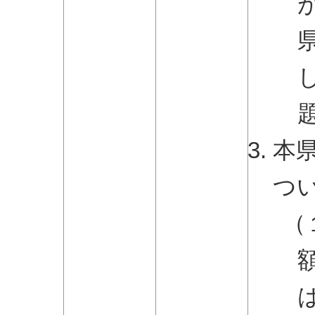
本
つ
（