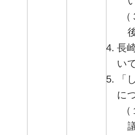
（
長
い
「
に
（