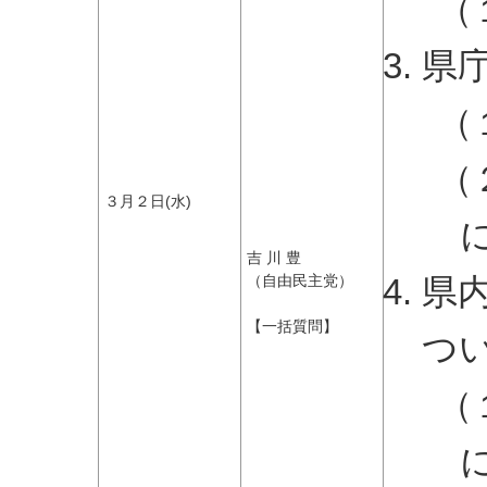
（
県
（
（
３月２日(水)
吉 川 豊
県
（自由民主党）
【一括質問】
つ
（