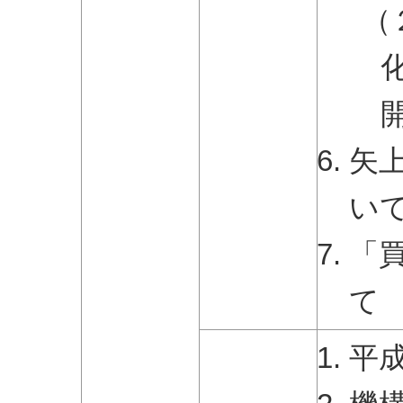
（
矢
い
「
て
平