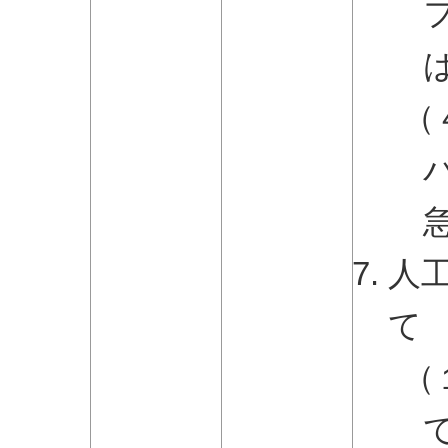
（
人
て
（