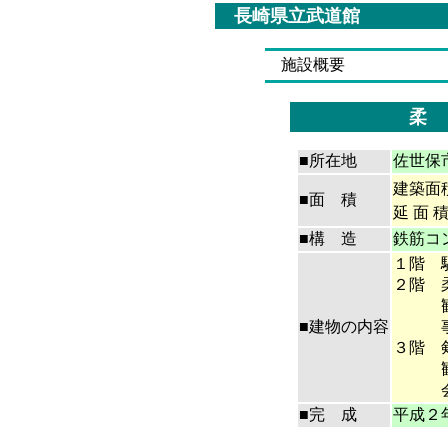
長崎県立武道館
施設概要
柔 
■所在地
佐世保
建築面積 
■面 積
延 面 積
■構 造
鉄筋コ
１階 
２階 
観客
■建物の内容
事務
３階 
観客
会議
■完 成
平成２