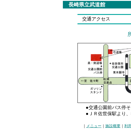
長崎県立武道館
交通アクセス
●交通公園前バス停そ
●ＪＲ佐世保駅より、
｜
メニュー
｜
施設概要
｜
利