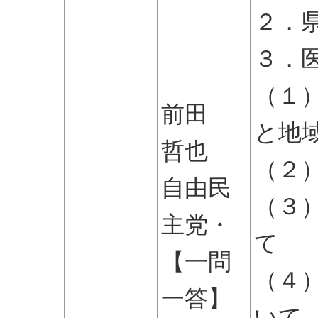
２．
３．
（１
前田
と地
哲也
（２
自由民
（３
主党・
て
【一問
（４
一答】
いて