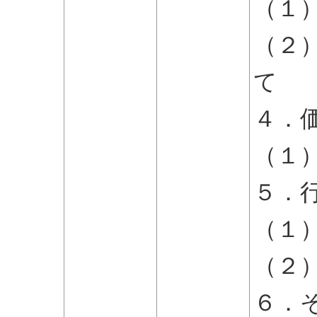
（１
（２
て
４．
（１
５．
（１
（２
６．