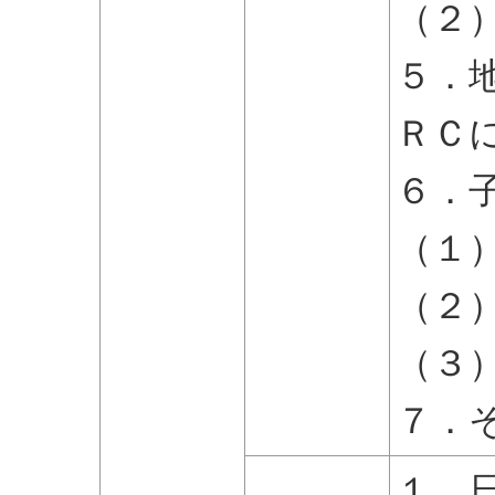
（２
５．
ＲＣ
６．
（１
（２
（３
７．
１．