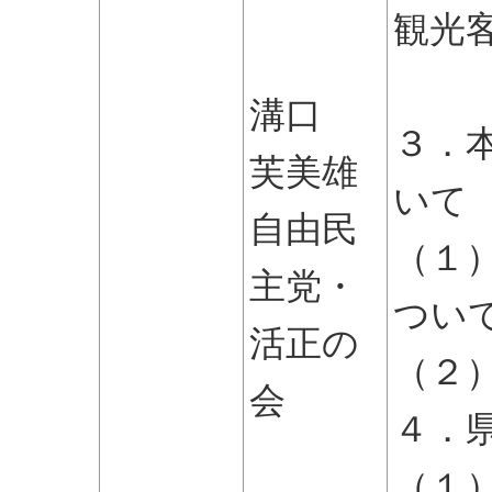
観光
つ
溝口
３．
芙美雄
いて
自由民
（１
主党・
つい
活正の
（２
会
４．
（１