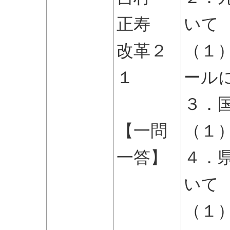
正寿
いて
改革２
（１
１
ール
３．
【一問
（１
一答】
４．
いて
（１