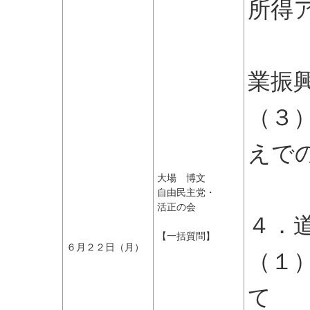
所得
た島
業振
（３
えで
大場 博文
の
自由民主党・
活正の会
４．
【一括質問】
６月２２日（月）
（１
て