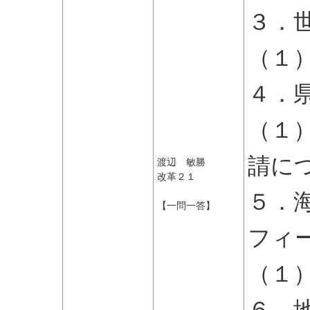
３．
（１
４．
（１
請に
渡辺 敏勝
改革２１
５．
【一問一答】
フィ
（１
６．