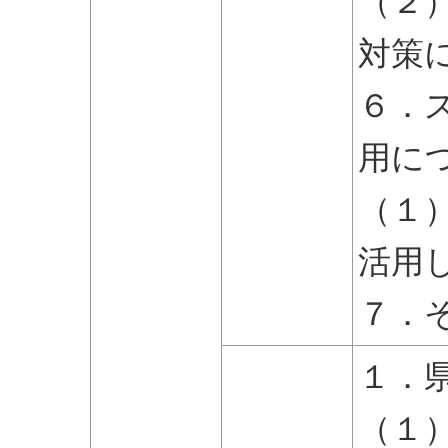
（２
対策
６．
用に
（１
活用
７．
１．
（１