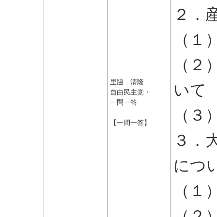
２．
（１
（２
里脇 清隆
いて
自由民主党・
一問一答
（３
【一問一答】
３．
につ
（１
（２