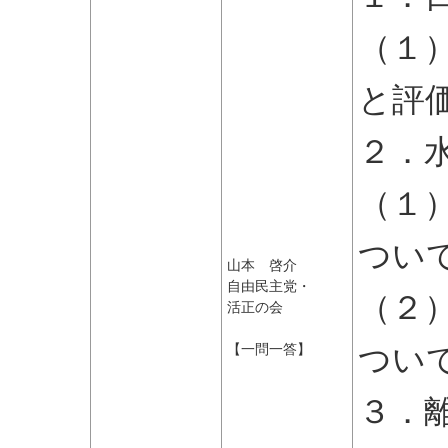
（１
と評
２．
（１
つい
山本 啓介
自由民主党・
（２
活正の会
つい
【一問一答】
３．