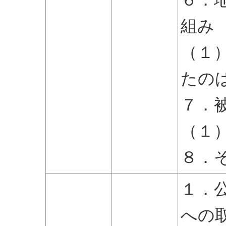
組み
（１
たの
７．
（１
８．
１．
への