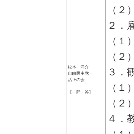
（２
２．
（１
（２
松本 洋介
３．
自由民主党・
活正の会
（１
【一問一答】
（２
４．