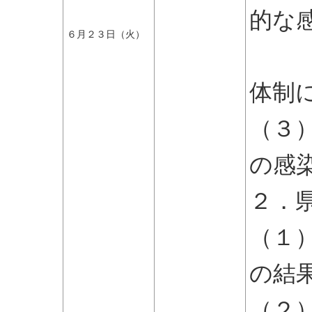
的な
６月２３日（火）
関に
体制
（３
の感
２．
（１
の結
（２