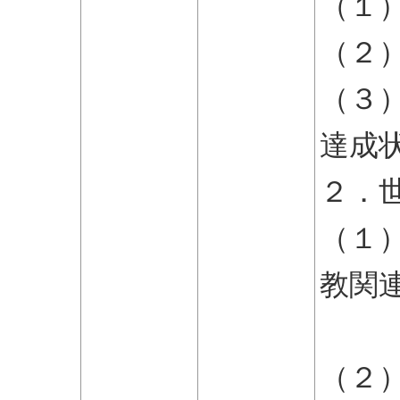
（１
（２
（３
達成
２．
（１
教関
た
（２