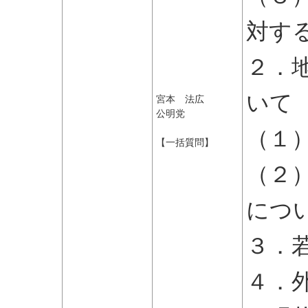
対す
２．
いて
宮本 法広
公明党
（１
【一括質問】
（２
につ
３．
４．