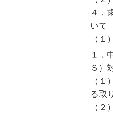
４．
いて
（１
１．
Ｓ）
（１
る取
（２