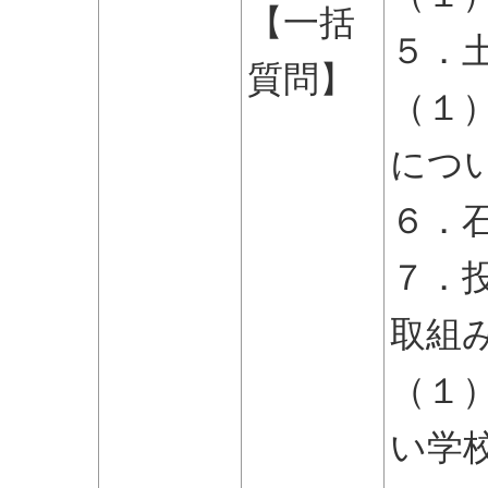
【一括
５．
質問】
（１
につ
６．
７．
取組
（１
い学