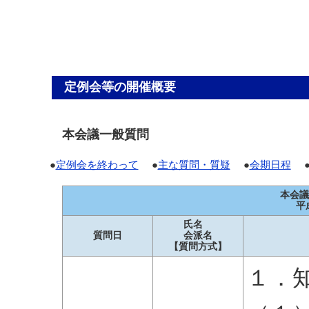
定例会等の開催概要
本会議一般質問
●
定例会を終わって
●
主な質問・質疑
●
会期日程
●
本会議
平
氏名
質問日
会派名
【質問方式】
１．