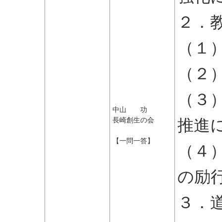
２．
（１
（２
（３
中山 功
推進
長崎創生の会
【一問一答】
（４
の励
３．