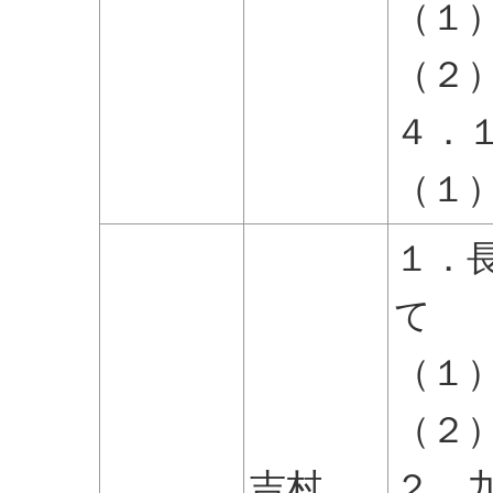
（１
（２
４．
（１
１．
て
（１
（２
吉村
２．