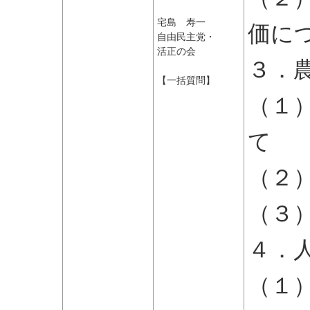
宅島 寿一
価に
自由民主党・
活正の会
３．
【一括質問】
（１
て
（２
（３
４．
（１