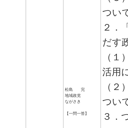
つい
２．
だす
（１
活用
（２
松島 完
地域政党
つい
ながさき
３．
【一問一答】