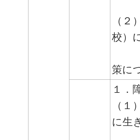
の課
（２
校）
ニュ
策に
１．
（１
に生
例