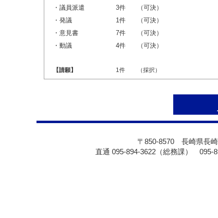
・議員派遣
3件
（可決）
・発議
1件
（可決）
・意見書
7件
（可決）
・動議
4件
（可決）
【請願】
1件
（採択）
〒850-8570 長崎県長崎
直通 095-894-3622（総務課） 095