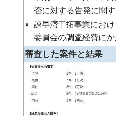
否に対する告発に関す
諫早湾干拓事業におけ
委員会の調査経費にか
審査した案件と結果
【知事提出の議案】
・予算
1件
（可決）
・条例
7件
（可決）
・事件
3件
（可決）
・認定
3件
（予算決算委員会に付託）
・同意
1件
（同意）
【議員等提出の案件】