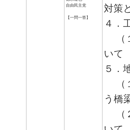
対策
自由民主党
【一問一答】
４．
（１
いて
５．
（１
う橋
（２
いて