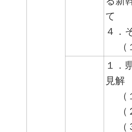
る新
て
４．
（１
１．
見解
（１
（２
（３