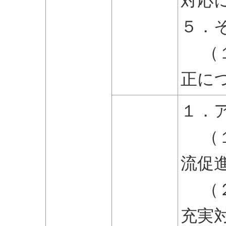
対応
５．
（１
正に
１．
（１
流促
（２
充実