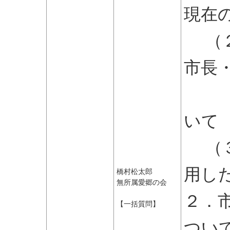
現在
（２
市長
を
いて
（３
用し
橋村松太郎
無所属愛郷の会
２．
【一括質問】
つい