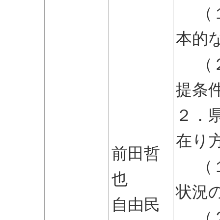
（１
本的
（２
提条
２．
在り
前田哲
（１
也
状況
自由民
（２