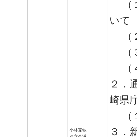
（１
いて
（２
（３
（４
２．
崎県
（１
３．
小林克敏
連立会派