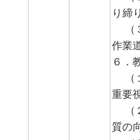
り締
（３
作業
６．
（１
重要
（２
質の