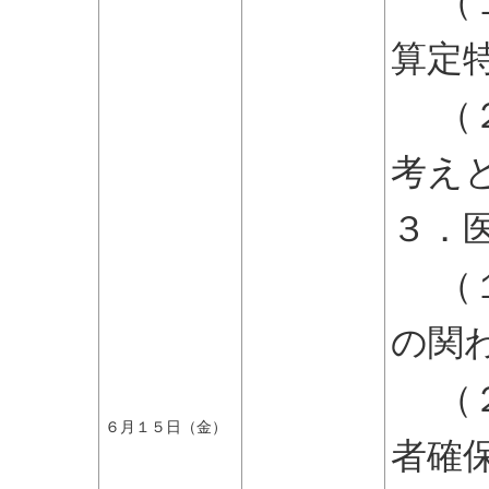
（１
算定
（２
考え
３．
（１
の関
（２
６月１５日（金）
者確