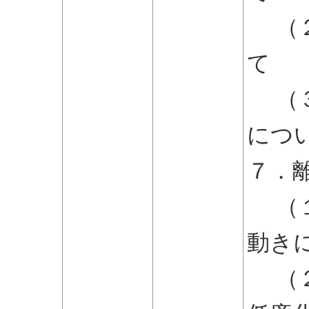
（２
て
（３
につ
７．
（１
動き
（２