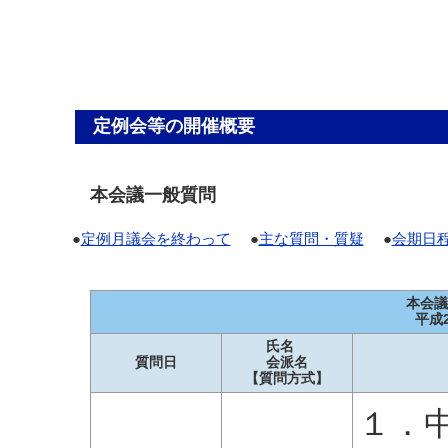
定例会等の開催概要
本会議一般質問
●
定例月議会を終わって
●
主な質問・質疑
●
会期日
本会議
平成
氏名
質問日
会派名
【質問方式】
１．