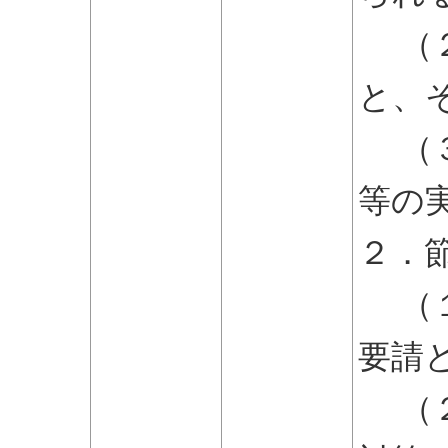
（２
と、
（３
等の
２．
（１
要請
（２