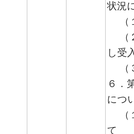
状況
（１
（２
し受
（３
６．
につ
（１
て