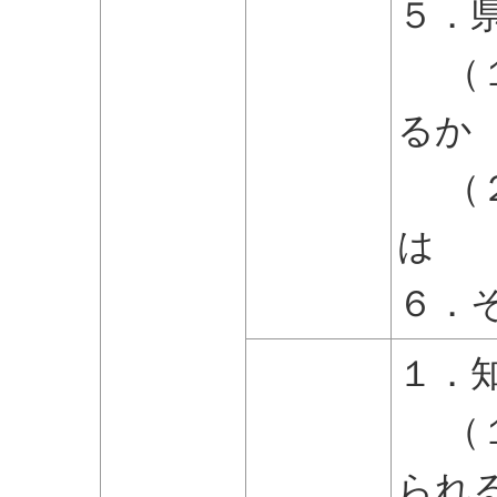
５．
（１
るか
（２
は
６．
１．
（１
られ