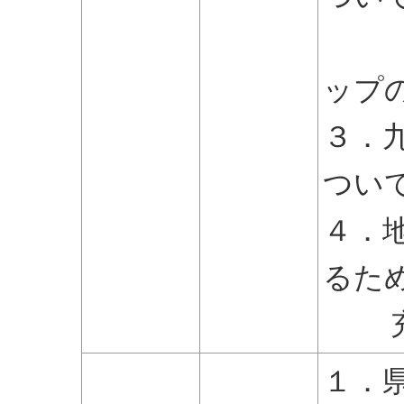
（県
ップ
３．
つい
４．
るた
充
１．