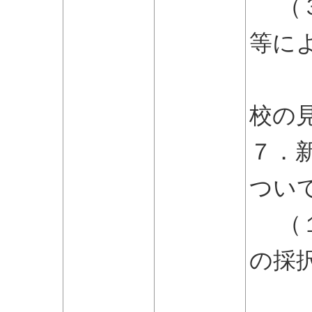
（３
等に
学
校の
７．
つい
（１
の採
ル