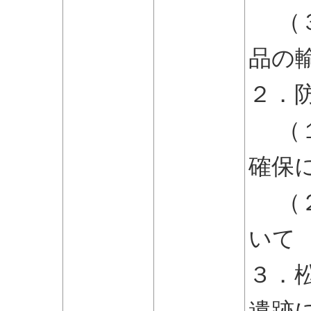
（３
品の
２．
（１
確保
（２
いて
３．
遺跡