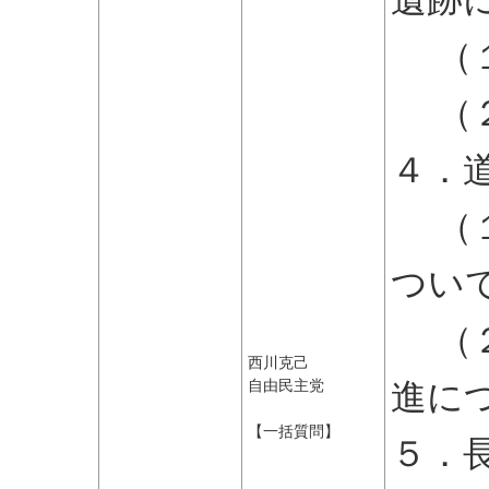
（１
（２
４．
（１
つい
（２
西川克己
進に
自由民主党
【一括質問】
５．