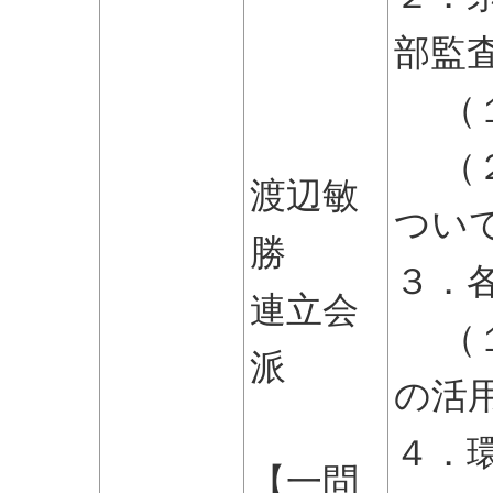
部監
（１
（２
渡辺敏
つい
勝
３．
連立会
（１
派
の活
４．
【一問