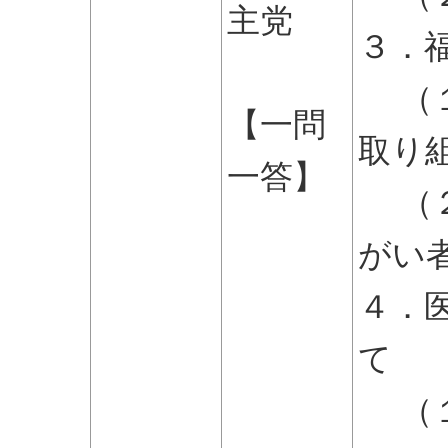
主党
３．
（１
【一問
取り
一答】
（２
がい
４．
て
（１