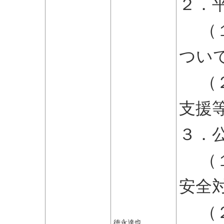
２．
（１
つい
（２
支援
３．
（１
安全
（２
徳永達也