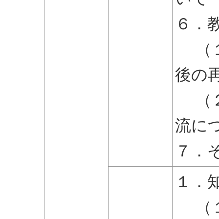
６．
（１
後の
（２
流に
７．
１．
（１