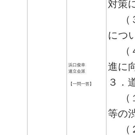
対策
（３
につ
（４
進に
浜口俊幸
連立会派
３．
【一問一答】
（１
等の
（２