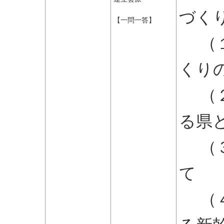
づく
【一問一答】
（１
くり
（２
る県
（３
て
（４