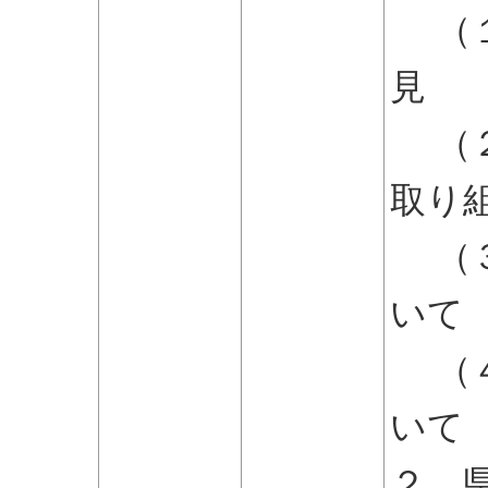
（１
見
（２
取り
（３
いて
（４
いて
２．