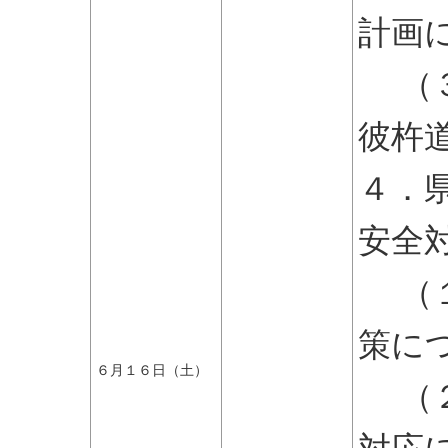
計画
（３
彼杵
４．
安全
（１
策に
６月１６日（土）
（２