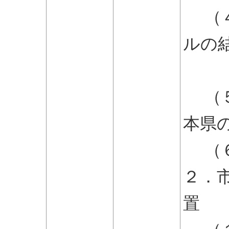
（４
ルの
の
（５
本県
（６
２．
置