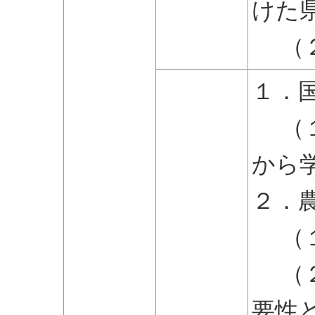
けた
（２
１．
（１
から
２．
（１
（２
要性