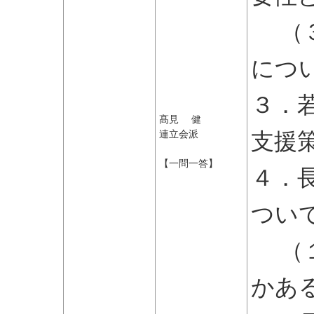
（３
につ
３．
髙見 健
支援
連立会派
【一問一答】
４．
つい
（１
かあ