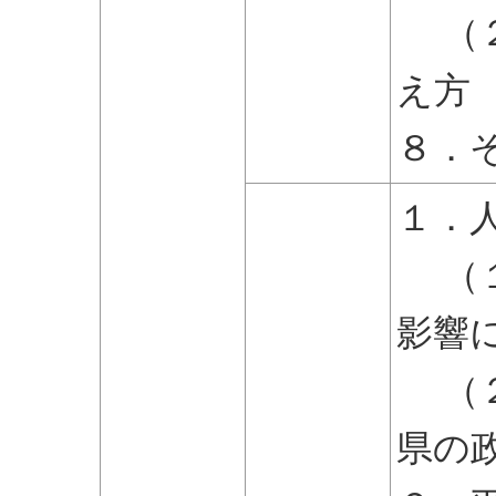
（２
え方
８．
１．
（１
影響
（２
県の