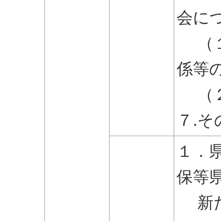
会に
（１
係等
（２
７.そ
１．
保等
新た