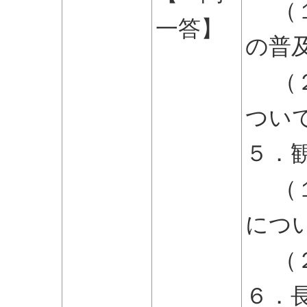
（１
一答】
の普
（２
つい
５．
（１
につ
（２
６．