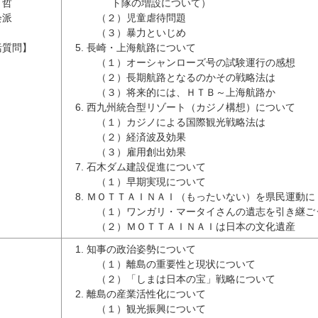
 哲
ト隊の増設について）
会派
（２）児童虐待問題
（３）暴力といじめ
括質問】
長崎・上海航路について
（１）オーシャンローズ号の試験運行の感想
（２）長期航路となるのかその戦略法は
（３）将来的には、ＨＴＢ～上海航路か
西九州統合型リゾート（カジノ構想）について
（１）カジノによる国際観光戦略法は
（２）経済波及効果
（３）雇用創出効果
石木ダム建設促進について
（１）早期実現について
ＭＯＴＴＡＩＮＡＩ（もったいない）を県民運動に
（１）ワンガリ・マータイさんの遺志を引き継ご
（２）ＭＯＴＴＡＩＮＡＩは日本の文化遺産
知事の政治姿勢について
（１）離島の重要性と現状について
（２）「しまは日本の宝」戦略について
離島の産業活性化について
（１）観光振興について