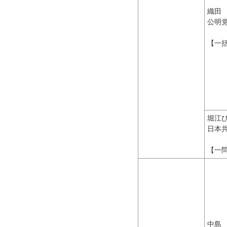
織田
公明
【一
堀江
日本
【一
中島