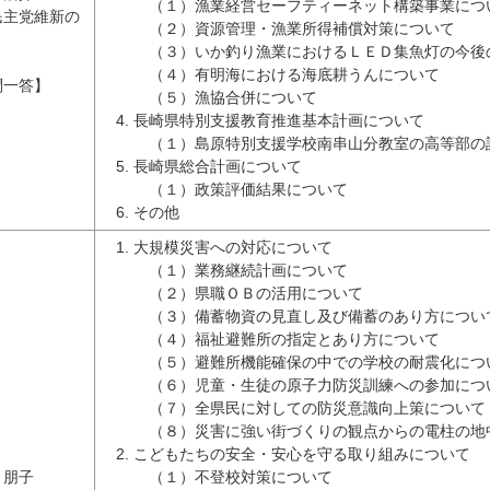
（１）漁業経営セーフティーネット構築事業につ
民主党維新の
（２）資源管理・漁業所得補償対策について
（３）いか釣り漁業におけるＬＥＤ集魚灯の今後
（４）有明海における海底耕うんについて
問一答】
（５）漁協合併について
長崎県特別支援教育推進基本計画について
（１）島原特別支援学校南串山分教室の高等部の
長崎県総合計画について
（１）政策評価結果について
その他
大規模災害への対応について
（１）業務継続計画について
（２）県職ＯＢの活用について
（３）備蓄物資の見直し及び備蓄のあり方につい
（４）福祉避難所の指定とあり方について
（５）避難所機能確保の中での学校の耐震化につ
（６）児童・生徒の原子力防災訓練への参加につ
（７）全県民に対しての防災意識向上策について
（８）災害に強い街づくりの観点からの電柱の地
こどもたちの安全・安心を守る取り組みについて
 朋子
（１）不登校対策について