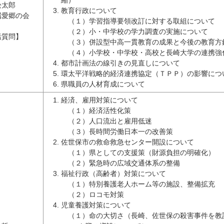
縮）
松太郎
教育行政について
属愛郷の会
（１）学習指導要領改訂に対する取組について
（２）小・中学校の学力調査の実施について
括質問】
（３）併設型中高一貫教育の成果と今後の教育方
（４）小学校・中学校・高校と長崎大学の連携強
都市計画法の線引きの見直しについて
環太平洋戦略的経済連携協定（ＴＰＰ）の影響につ
県職員の人材育成について
経済、雇用対策について
（１）経済活性化策
（２）人口流出と雇用低迷
（３）長時間労働日本一の改善策
佐世保市の救命救急センター開設について
（１）県としての支援策（財源負担の明確化）
（２）緊急時の広域交通体系の整備
福祉行政（高齢者）対策について
（１）特別養護老人ホーム等の施設、整備拡充
（２）ロコモ対策
児童養護対策について
（１）命の大切さ（長崎、佐世保の殺害事件を教