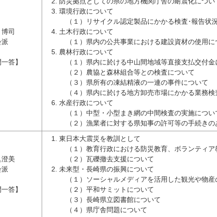
防災拠点としての県の地方機関庁舎の耐震化につい
環境行政について
（１）リサイクル認定製品にかかる検査･報告状
 博司
土木行政について
会派
（１）県内の公共事業における建設資材の使用に
農林行政について
問一答】
（１）県内に於ける中山間地域等直接支払交付金
（２）農協と森林組合等との検査について
（３）県所有の凍結精液の一連の事件について
（４）県内に於ける地方卸売市場にかかる業務検
水産行政について
（１）中型・小型まき網の中間検査の実施につい
（２）漁業者に対する県知事の許可等の手続きの
東日本大震災を教訓として
（１）教育行政における防災教育、ボランティア
眞澄美
（２）瓦礫撤去支援について
会派
未来型・長崎県の振興について
（１）ソーシャルメディアを活用した観光や物産
問一答】
（２）平和サミットについて
（３）長崎県立図書館について
（４）県庁舎問題について