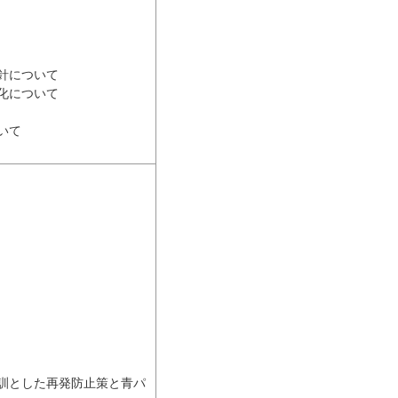
針について
化について
いて
訓とした再発防止策と青パ