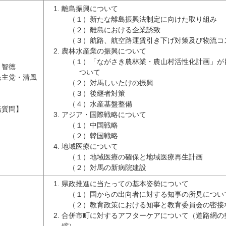
離島振興について
（１）新たな離島振興法制定に向けた取り組み
（２）離島における企業誘致
（３）航路、航空路運賃引き下げ対策及び物流コ
農林水産業の振興について
（１）「ながさき農林業・農山村活性化計画」が
 智徳
ついて
民主党・清風
（２）対馬しいたけの振興
（３）後継者対策
（４）水産基盤整備
括質問】
アジア・国際戦略について
（１）中国戦略
（２）韓国戦略
地域医療について
（１）地域医療の確保と地域医療再生計画
（２）対馬の新病院建設
県政推進に当たっての基本姿勢について
（１）国からの出向者に対する知事の所見につい
（２）教育政策における知事と教育委員会の密接
合併市町に対するアフターケアについて（道路網の