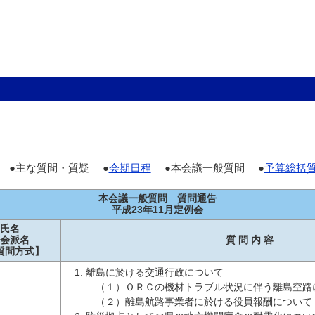
 ●主な質問・質疑 ●
会期日程
●本会議一般質問 ●
予算総括
本会議一般質問 質問通告
平成23年11月定例会
氏名
会派名
質 問 内 容
質問方式】
離島に於ける交通行政について
（１）ＯＲＣの機材トラブル状況に伴う離島空路
（２）離島航路事業者に於ける役員報酬について