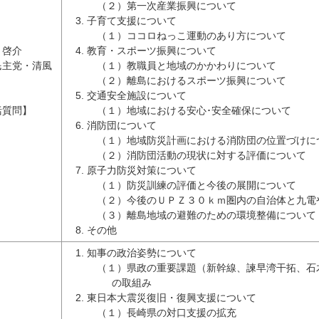
（２）第一次産業振興について
子育て支援について
（１）ココロねっこ運動のあり方について
 啓介
教育・スポーツ振興について
民主党・清風
（１）教職員と地域のかかわりについて
（２）離島におけるスポーツ振興について
交通安全施設について
括質問】
（１）地域における安心･安全確保について
消防団について
（１）地域防災計画における消防団の位置づけに
（２）消防団活動の現状に対する評価について
原子力防災対策について
（１）防災訓練の評価と今後の展開について
（２）今後のＵＰＺ３０ｋｍ圏内の自治体と九電
（３）離島地域の避難のための環境整備について
その他
知事の政治姿勢について
（１）県政の重要課題（新幹線、諫早湾干拓、石
の取組み
東日本大震災復旧・復興支援について
（１）長崎県の対口支援の拡充