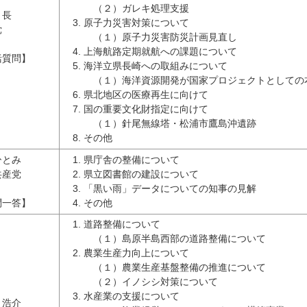
（２）ガレキ処理支援
 長
原子力災害対策について
党
（１）原子力災害防災計画見直し
上海航路定期就航への課題について
括質問】
海洋立県長崎への取組みについて
（１）海洋資源開発が国家プロジェクトとしての
県北地区の医療再生に向けて
国の重要文化財指定に向けて
（１）針尾無線塔・松浦市鷹島沖遺跡
その他
ひとみ
県庁舎の整備について
共産党
県立図書館の建設について
「黒い雨」データについての知事の見解
問一答】
その他
道路整備について
（１）島原半島西部の道路整備について
農業生産力向上について
（１）農業生産基盤整備の推進について
（２）イノシシ対策について
水産業の支援について
 浩介