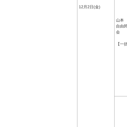
12月2日(金)
山本
自由
会
【一