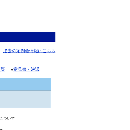
過去の定例会情報はこちら
質疑
●
意見書・決議
について