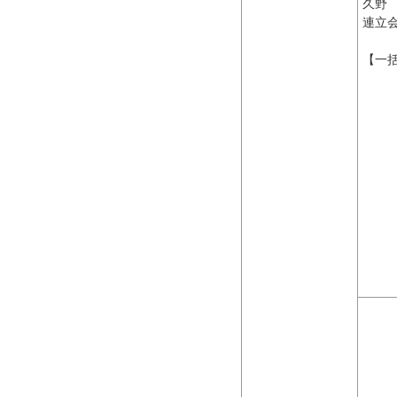
久野
連立
【一