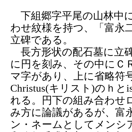
下組郷字平尾の山林中に
わせ紋様を持つ、「富永
立碑である。
長方形状の配石墓に立碑
に円を刻み、その中にＣ
マ字があり、上に省略符
Christus(キリスト)のｈ
れる。円下の組み合わせ
み方に論議があるが、富
ン・ネームとしてメンシ