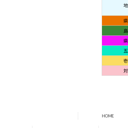
地
県
島
県
五
壱
対
HOME