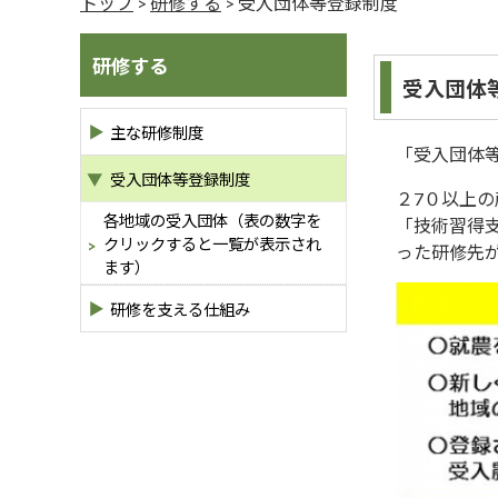
トップ
>
研修する
> 受入団体等登録制度
研修する
受入団体
主な研修制度
「受入団体
受入団体等登録制度
２7０以上
各地域の受入団体（表の数字を
「技術習得
クリックすると一覧が表示され
った研修先
ます）
研修を支える仕組み