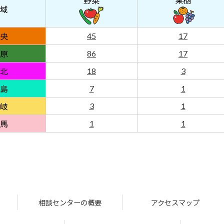
野菜
果樹
域
45
17
央
86
17
原
18
3
北
7
1
島
3
1
岐
1
1
馬
相談センターの概要
アクセスマップ