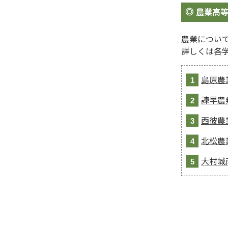
農業高
農業につい
詳しくは各
島原農
諫早農
西彼農
北松農
大村城