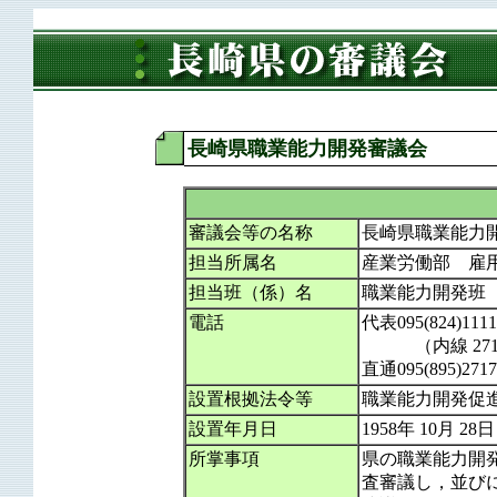
長崎県職業能力開発審議会
審議会等の名称
長崎県職業能力
担当所属名
産業労働部 雇
担当班（係）名
職業能力開発班
電話
代表095(824)1111
（内線 271
直通095(895)2717
設置根拠法令等
職業能力開発促進
設置年月日
1958年 10月 28日
所掌事項
県の職業能力開
査審議し，並び