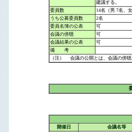
建議する。
委員数
14名（男 7名、女
うち公募委員数
2名
委員名簿の公表
可
会議の傍聴
可
会議結果の公表
可
備 考
（注） 会議の公開とは、会議の傍聴
開催日
会議名等