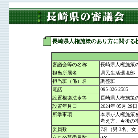
長崎県人権施策のあり方に関する
審議会等の名称
長崎県人権施策
担当所属名
県民生活環境部
担当班（係）名
調整班
095-826-2585
電話
設置根拠法令等
長崎県人権施策
設置年月日
2024年 05月 29日
所掌事項
本県が人権施策
考え方、今後の
委員数
7名（男 3名、女
うち公募委員数
0名