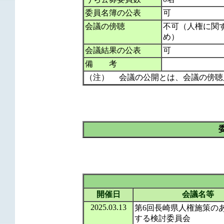
委員名簿の公表
可
会議の傍聴
不可（人権に関
め）
会議結果の公表
可
備 考
（注） 会議の公開とは、会議の傍聴
開催日
会議名等
2025.03.13
第6回長崎県人権施策の
する検討委員会