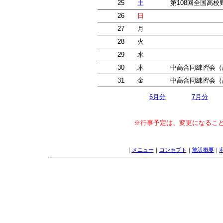
25
土
第108回全国高
26
日
27
月
28
火
29
水
30
木
中高合同練習会
31
金
中高合同練習会
6月分
7月分
※行事予定は、変更になるこ
｜
メニュー
｜
コンセプト
｜
施設概要
｜