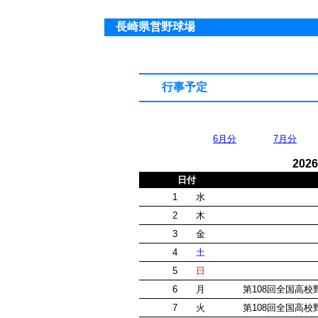
長崎県営野球場
行事予定
6月分
7月分
20
日付
1
水
2
木
3
金
4
土
5
日
6
月
第108回全国高
7
火
第108回全国高