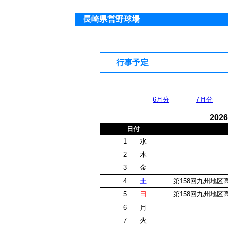
長崎県営野球場
行事予定
6月分
7月分
20
日付
1
水
2
木
3
金
4
土
第158回九州地
5
日
第158回九州地
6
月
7
火