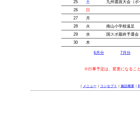
25
土
九州選抜大会（
26
日
27
月
28
火
南山小学校遠足
29
水
国スポ最終予選
30
木
6月分
7月分
※行事予定は、変更になるこ
｜
メニュー
｜
コンセプト
｜
施設概要
｜