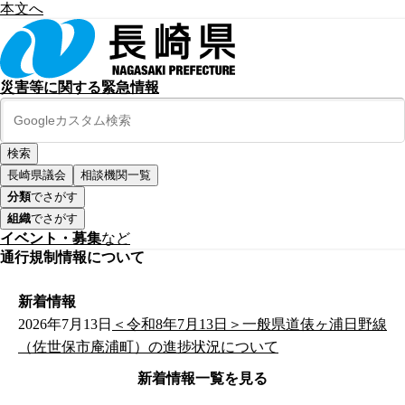
本文へ
災害等に関する緊急情報
長崎県議会
相談機関一覧
分類
でさがす
組織
でさがす
イベント・募集
など
通行規制情報について
新着情報
2026年7月13日
＜令和8年7月13日＞一般県道俵ヶ浦日野線
（佐世保市庵浦町）の進捗状況について
新着情報一覧を見る