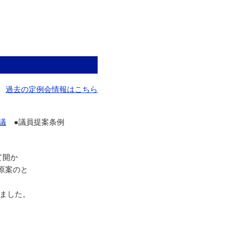
過去の定例会情報はこちら
議
●議員提案条例
て開か
原案のと
ました。