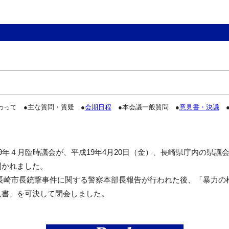
わって ●主な質問・質疑 ●
会期日程
●本会議一般質問 ●
意見書・決議
●
年４月臨時議会が、平成19年4月20日（金）、長崎県庁内の県議
開かれました。
崎市長銃撃事件に関する警察本部長報告が行われた後、「暴力の
見書」を可決して閉会しました。