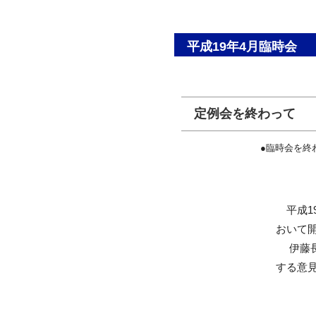
平成19年4月臨時会
定例会を終わって
●臨時会を終
平成19
おいて
伊藤長
する意