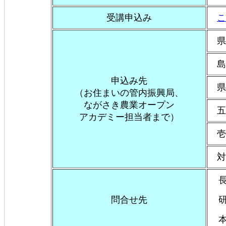
受講申込み
こ
県央
島原
申込み先
県北
（お住まいの管内振興局、
ながさき農業オープン
五島
アカデミー担当者まで）
壱岐
対馬
長
問合せ先
研修
本 