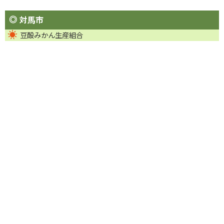
対馬市
豆酘みかん生産組合