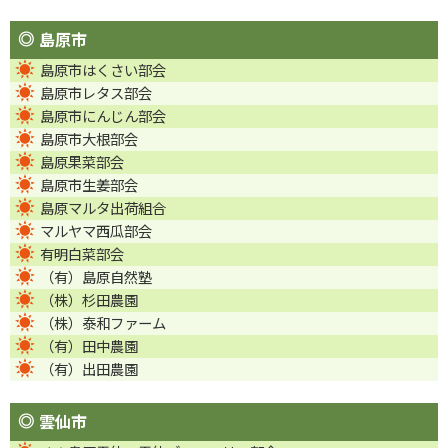
島原市
島原市はくさい部会
島原市レタス部会
島原市にんじん部会
島原市大根部会
島原果菜部会
島原市生姜部会
島原マルタ出荷組合
マルヤマ西瓜部会
有明白菜部会
（有）島原自然塾
（株）杉田農園
（株）泰和ファーム
（有）田中農園
（有）出田農園
雲仙市