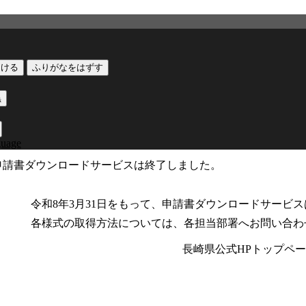
つける
ふりがなをはずす
黒
guage
申請書ダウンロードサービスは終了しました。
令和8年3月31日をもって、申請書ダウンロードサービ
各様式の取得方法については、各担当部署へお問い合わ
長崎県公式HPトップペ
公式SNS
このサイトについて
県庁案内
アンケート
長崎県庁
〒850-8570 長崎市尾上町3-1