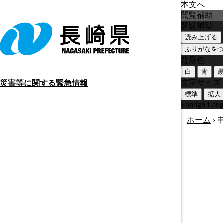
本文へ
閲覧補助
閲覧補助
読み上げる
ふりがなを
背景色
白
青
文字サイズ
災害等に関する緊急情報
標準
拡大
Foreign Lan
ホーム
›