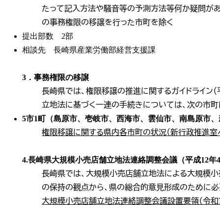
たって記入方法や騒音等の予測方法等何か疑問があり
の事務権限の移譲を行った市町を除く
提出部数 2部
相談先 長崎県産業労働部経営支援課
3．事務権限の移譲
長崎県では、権限移譲の推進に関するガイドライン（
立地法に基づく一連の手続きについては、次の市町
5市1町（島原市、壱岐市、西海市、雲仙市、南島原市
権限移譲に関する県内各市町の状況（新行政推進室
4.長崎県大規模小売店舗立地法連絡調整会議（平成12年4
長崎県では、大規模小売店舗立地法による大規模小
の保持の観点から、県の総合的意見形成のために必
大規模小売店舗立地法連絡調整会議設置要領（令和7年12