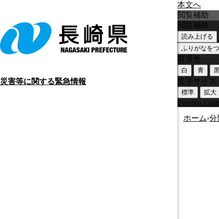
本文へ
閲覧補助
閲覧補助
読み上げる
ふりがなを
背景色
白
青
文字サイズ
災害等に関する緊急情報
標準
拡大
Foreign Lan
ホーム
›
分