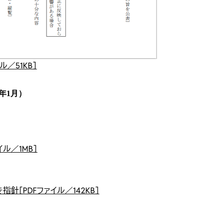
／51KB］
年1月）
ル／1MB］
針［PDFファイル／142KB］