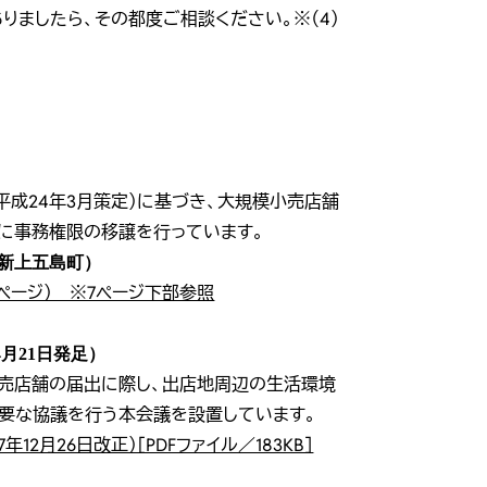
ましたら、その都度ご相談ください。※（4）
平成24年3月策定）に基づき、大規模小売店舗
に事務権限の移譲を行っています。
、新上五島町）
ページ） ※7ページ下部参照
月21日発足）
売店舗の届出に際し、出店地周辺の生活環境
要な協議を行う本会議を設置しています。
月26日改正）［PDFファイル／183KB］