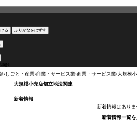
つける
ふりがなをはずす
黒
guage
類
›
しごと・産業
›
商業・サービス業
›
商業・サービス業
›
大規模小
大規模小売店舗立地法関連
新着情報
新着情報はありま
新着情報一覧を