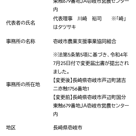
東触679番地ＪＡ壱岐市営農センター
内
代表理事 川崎 裕司 ※「崎」
代表者の氏名
はタツサキ
事務所の名称
壱岐市農業支援事業協同組合
※法第5条第5項に基づき、令和4年
7月25日付で変更届出書が提出され
ました。
【変更後】長崎県壱岐市芦辺町諸吉
事務所の所在地
二亦触1756番地1
【変更前】長崎県壱岐市芦辺町国分
東触679番地ＪＡ壱岐市営農センター
内
地区
長崎県壱岐市