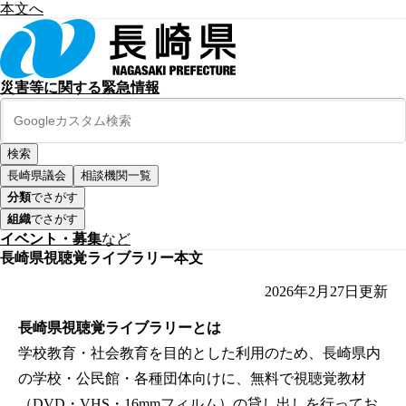
本文へ
災害等に関する緊急情報
長崎県議会
相談機関一覧
分類
でさがす
組織
でさがす
イベント・募集
など
長崎県視聴覚ライブラリー本文
2026年2月27日
更新
長崎県視聴覚ライブラリーとは
学校教育・社会教育を目的とした利用のため、長崎県内
の学校・公民館・各種団体向けに、無料で視聴覚教材
（DVD・VHS・16mmフィルム）の貸し出しを行ってお